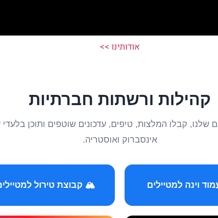
אודותינו >>
קהילות ורשתות חברתיות
טיילים שלנו, קבלו המלצות, טיפים, עדכונים שוטפים ותוכן ב
אינסברוק ואוסטריה.
️ קבוצת טירול למטיילים