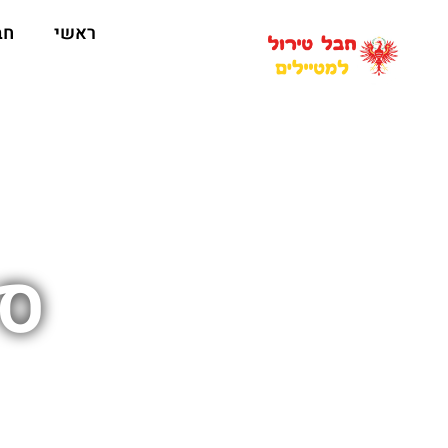
ראשי
חב
סי