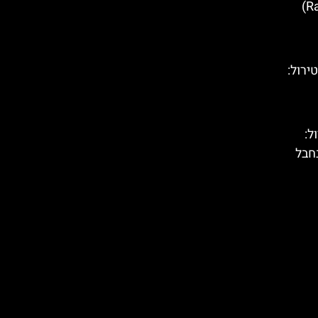
מרכז הקניות (RathausGalerien)
(Highline 179) בטירול:
טירול:
חבל