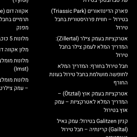
של סברובסקי בטירול
(Tyrol)
פארק הדינוזאורים (Triassic Park)
בטירול – חווית פרהיסטורית בחבל
תרמיים בחבל 
טירול
מפנק
אטרקציות בעמק צילר (Zillertal):
מלונות 5 כוכבים בחבל טירול
המדריך המלא לעמק צילר בחבל
מלון אקווה דו
טירול
מלונות מומלצ
חבל טירול בחורף: המדריך המלא
(Imst)
לחופשה מושלמת בחבל טירול בעונת
החורף
– עמק צילרט
אטרקציות בעמק אוץ (Ötztal) –
המדריך המלא לאטרקציות – עמק
אוץ בטירול
קניון Galitzen בטירול: עמק גאיל
(Gailtal) קרינתיה – חבל טירול