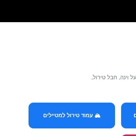
הצטרפו לקהילות המ
🏔️ עמוד טירול למטיילים
