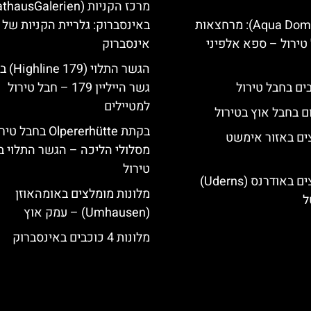
אקווה דום (Aqua Dome): מרחצאות
באינסברוק: גלריית הקניות של
טירול – ספא אלפיני
אינסברוק
הגשר התלוי 
גשר הייליין 179 – חבל טירול
למטיילים
ם בחבל אוץ בטירול
בקתת Olpererhütte בחבל 
ים באזור אימשט
מסלולי הליכה – הגשר התלוי ב
טירול
מלונות מומלצים באודרנס (Uderns)
מלונות מומלצים באומהאוזן
ל
(Umhausen) – עמק אוץ
מלונות 4 כוכבים באינסברוק