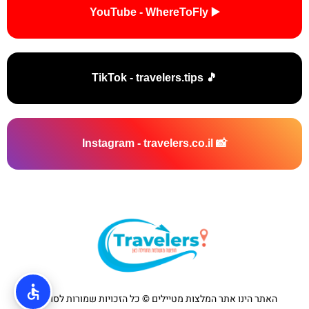
▶️ YouTube - WhereToFly
🎵 TikTok - travelers.tips
📸 Instagram - travelers.co.il
האתר הינו אתר המלצות מטיילים © כל הזכויות שמורות לסוכנות