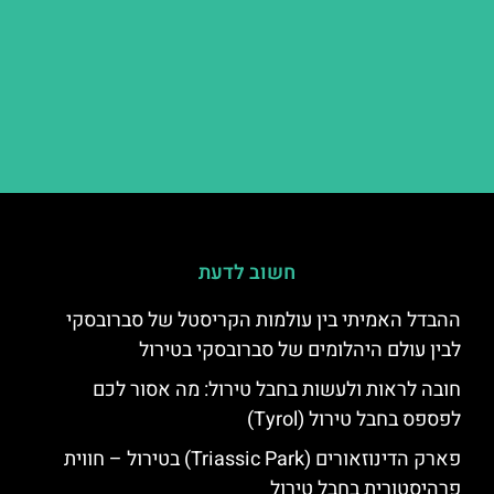
חשוב לדעת
ההבדל האמיתי בין עולמות הקריסטל של סברובסקי
לבין עולם היהלומים של סברובסקי בטירול
חובה לראות ולעשות בחבל טירול: מה אסור לכם
לפספס בחבל טירול (Tyrol)
פארק הדינוזאורים (Triassic Park) בטירול – חווית
פרהיסטורית בחבל טירול