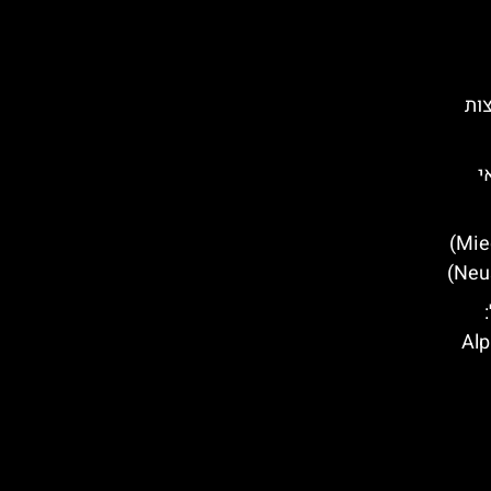
צות
י
מלונות מומלצים במידרס (Mieders)
ל טירול (Alpine