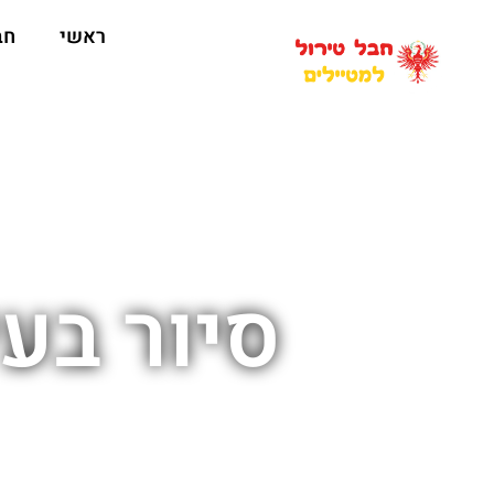
ראשי
חב
סיור בע