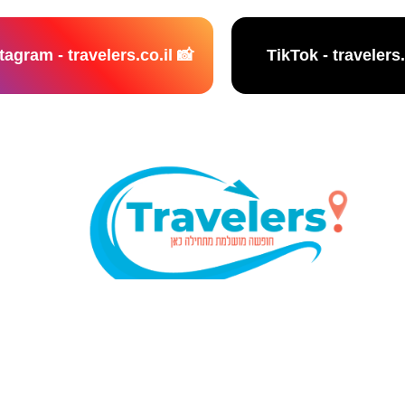
📸 Instagram - travelers.co.il
נו אתר המלצות מטיילים © כל הזכויות שמורות לסוכנות TRAVELERS.CO.IL
מדיניות פרטיות