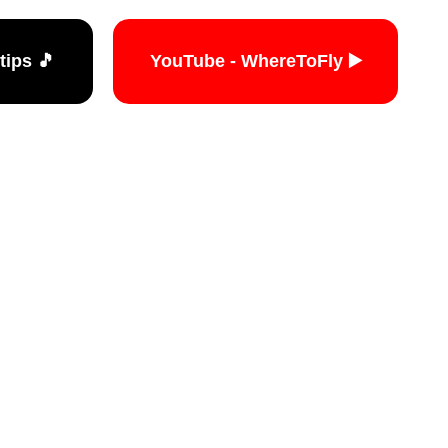
🎵 TikTok - travelers.tips
▶️ YouTube - WhereToFly
האתר הי