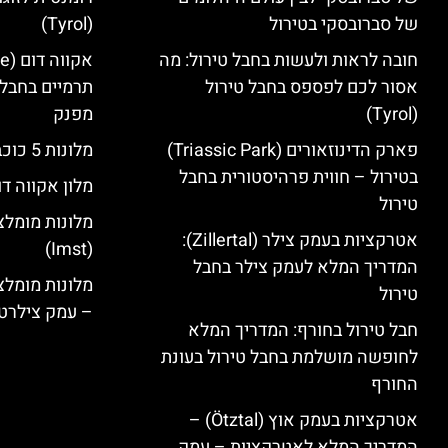
של סברובסקי בטירול
(Tyrol)
חובה לראות ולעשות בחבל טירול: מה
אסור לכם לפספס בחבל טירול
תרמיים בחבל 
(Tyrol)
מפנק
פארק הדינוזאורים (Triassic Park)
מלונות 5 כוכבים בחבל טירול
בטירול – חווית פרהיסטורית בחבל
מלון אקווה דו
טירול
מלונות מומלצ
אטרקציות בעמק צילר (Zillertal):
(Imst)
המדריך המלא לעמק צילר בחבל
טירול
– עמק צילרט
חבל טירול בחורף: המדריך המלא
לחופשה מושלמת בחבל טירול בעונת
החורף
אטרקציות בעמק אוץ (Ötztal) –
המדריך המלא לאטרקציות – עמק