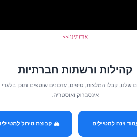
אודותינו >>
קהילות ורשתות חברתיות
טיילים שלנו, קבלו המלצות, טיפים, עדכונים שוטפים ותוכן ב
אינסברוק ואוסטריה.
️ קבוצת טירול למטיילים