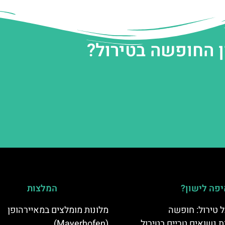
ן החופשה בטירול?
פה לישון?
המלצות
 טירול: חופשה
מלונות מומלצים במאיירהופן
ת נשואים טריים בטירול
(Mayerhofen)