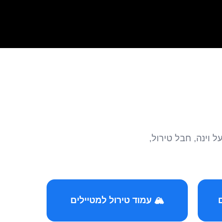
הצטרפו לקהילות המ
🏔️ עמוד טירול למטיילים
