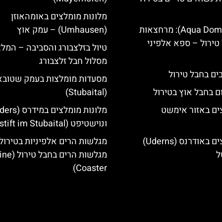
מלונות מומלצים באומהאוזן
אקווה דום (Aqua Dome): מרחצאות
(Umhausen) – עמק אוץ
טירול – ספא אלפיני
טיול בזלצבורג והסביבה – המל
מסלול חבל זלצבורג
מסעדות מומלצות בעמק שטובא
ם בחבל אוץ בטירול
(Stubaital)
ים באזור אימשט
ונוישטיפט (Neustift im Stubaital)
מלונות מומלצים באודרנס (Uderns)
מגלשות הרים אלפיניות בטירול:
ל
מגלשות הרים בחב
Coaster)