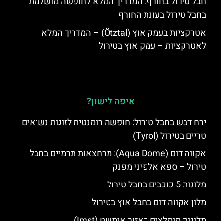
חבל טירול בחורף: המדריך המלא לחופשה מושלמת
בחבל טירול בעונת החורף
אטרקציות בעמק אוץ (Ötztal) – המדריך המלא
לאטרקציות – עמק אוץ בטירול
איפה לישון?
ירח דבש בחבל טירול: חופשה רומנטית לזוגות נשואים
טריים בטירול (Tyrol)
אקווה דום (Aqua Dome): מרחצאות תרמיים בחבל
טירול – ספא אלפיני מפנק
מלונות 5 כוכבים בחבל טירול
מלון אקווה דום בחבל אוץ בטירול
מלונות מומלצים באזור אימשט (Imst)