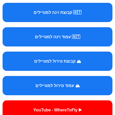
🇦🇹 קבוצת וינה למטיילים
🇦🇹 עמוד וינה למטיילים
🏔️ קבוצת טירול למטיילים
🏔️ עמוד טירול למטיילים
▶️ YouTube - WhereToFly