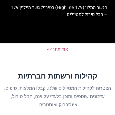
הגשר התלוי (Highline 179) בטירול: גשר הייליין 179
– חבל טירול למטיילים
אודותינו >>
קהילות ורשתות חברתיות
הצטרפו לקהילות המטיילים שלנו, קבלו המלצות, טיפים,
עדכונים שוטפים ותוכן בלעדי על וינה, חבל טירול,
אינסברוק ואוסטריה.