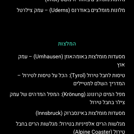
מלונות מומלצים באודרנס (Uderns) – עמק צילרטל
המלצות
מסעדות מומלצות באומהאוזן (Umhausen) – עמק
אוץ
טיסות לחבל טירול (Tyrol): הכל על טיסות לטירול –
המדריך השלם למטיילים
מפל המים קרונונג (Krönung): המפל המדהים של עמק
צילר בחבל טירול
מסעדות מומלצות באינסברוק (Innsbruck)
מגלשות הרים אלפיניות בטירול: מגלשות הרים בחבל
טירול (Alpine Coaster)