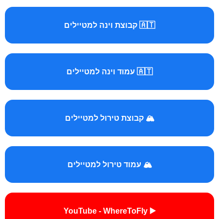
🇦🇹 קבוצת וינה למטיילים
🇦🇹 עמוד וינה למטיילים
🏔️ קבוצת טירול למטיילים
🏔️ עמוד טירול למטיילים
▶️ YouTube - WhereToFly