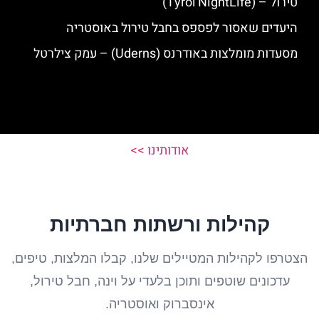
טירול – (Tyrol NightLife)
היעדים שאסור לפספס בחבל טירול באוסטריה
מסעדות מומלצות באודרנס (Uderns) – עמק צילרטל
אודותינו >>
קהילות ורשתות חברתיות
הצטרפו לקהילות המטיילים שלנו, קבלו המלצות, טיפים,
עדכונים שוטפים ותוכן בלעדי על וינה, חבל טירול,
אינסברוק ואוסטריה.