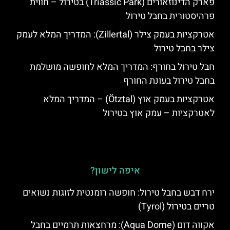
פארק הדינוזאורים (Triassic Park) בטירול – חווית
פרהיסטורית בחבל טירול
אטרקציות בעמק צילר (Zillertal): המדריך המלא לעמק
צילר בחבל טירול
חבל טירול בחורף: המדריך המלא לחופשה מושלמת
בחבל טירול בעונת החורף
אטרקציות בעמק אוץ (Ötztal) – המדריך המלא
לאטרקציות – עמק אוץ בטירול
איפה לישון?
ירח דבש בחבל טירול: חופשה רומנטית לזוגות נשואים
טריים בטירול (Tyrol)
אקווה דום (Aqua Dome): מרחצאות תרמיים בחבל