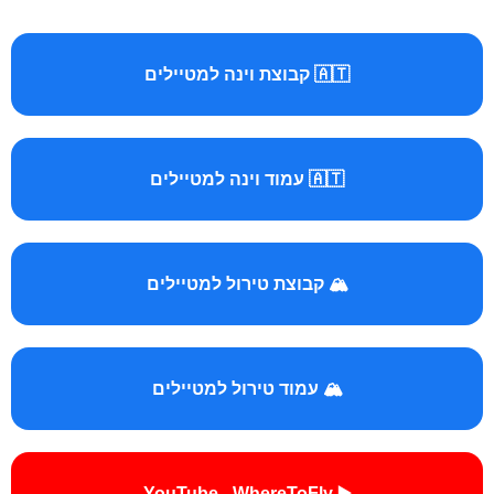
🇦🇹 קבוצת וינה למטיילים
🇦🇹 עמוד וינה למטיילים
🏔️ קבוצת טירול למטיילים
🏔️ עמוד טירול למטיילים
▶️ YouTube - WhereToFly