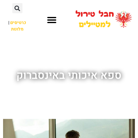
כרטיסים
|
מלונות
חבל טירול
לא רק חבל טירול
ספא איכותי באינסברוק