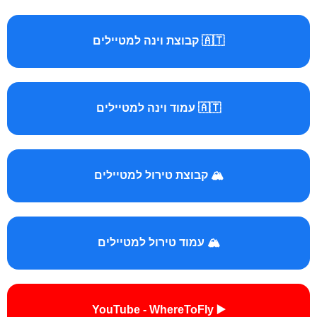
🇦🇹 קבוצת וינה למטיילים
🇦🇹 עמוד וינה למטיילים
🏔️ קבוצת טירול למטיילים
🏔️ עמוד טירול למטיילים
▶️ YouTube - WhereToFly