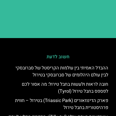
חשוב לדעת
ההבדל האמיתי בין עולמות הקריסטל של סברובסקי
לבין עולם היהלומים של סברובסקי בטירול
חובה לראות ולעשות בחבל טירול: מה אסור לכם
לפספס בחבל טירול (Tyrol)
פארק הדינוזאורים (Triassic Park) בטירול – חווית
פרהיסטורית בחבל טירול