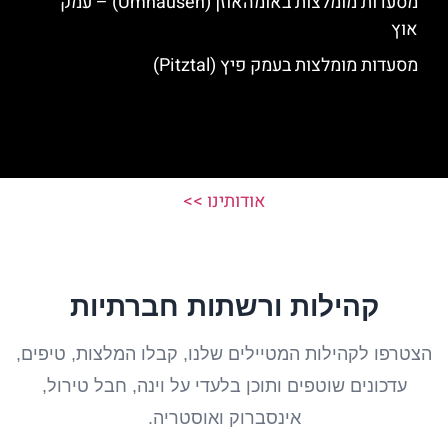
מסעדות מומלצות באומהאוזן (Umhausen) – עמק
אוץ
מסעדות מומלצות בעמק פיץ (Pitztal)
אודותינו >>
קהילות ורשתות חברתיות
הצטרפו לקהילות המטיילים שלנו, קבלו המלצות, טיפים,
עדכונים שוטפים ותוכן בלעדי על וינה, חבל טירול,
אינסברוק ואוסטריה.