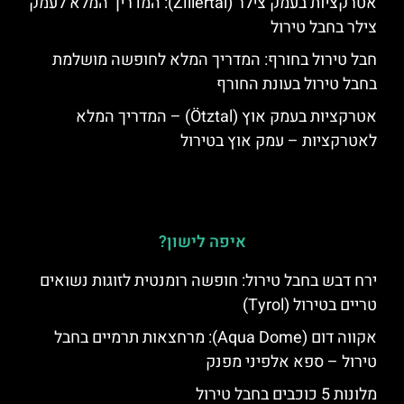
אטרקציות בעמק צילר (Zillertal): המדריך המלא לעמק
צילר בחבל טירול
חבל טירול בחורף: המדריך המלא לחופשה מושלמת
בחבל טירול בעונת החורף
אטרקציות בעמק אוץ (Ötztal) – המדריך המלא
לאטרקציות – עמק אוץ בטירול
איפה לישון?
ירח דבש בחבל טירול: חופשה רומנטית לזוגות נשואים
טריים בטירול (Tyrol)
אקווה דום (Aqua Dome): מרחצאות תרמיים בחבל
טירול – ספא אלפיני מפנק
מלונות 5 כוכבים בחבל טירול