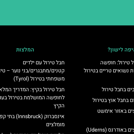
פה לישון?
המלצות
 טירול: חופשה
חבל טירול עם ילדים
ת נשואים טריים בטירול
קטנים/מתבגרים/בני נוער – טיו
משפחתי בטירול (Tyrol)
חבל טירול בקיץ: המדריך המלא
לחופשה המושלמת בטירול בעו
ם בחבל אוץ בטירול
הקיץ
ים באזור אימשט
אינסברוק (Innsbruck) בת
מומלצים
מלונות מומלצים באודרנס (Uderns)