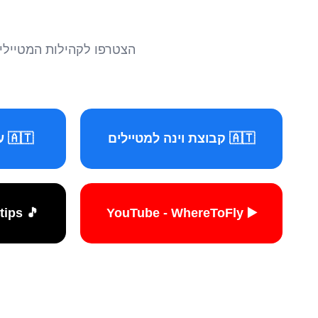
הצטרפו לקהילות המטיילים 
🇦🇹 קבוצת וינה למטיילים
🇦🇹 עמוד וינה למטיילים
🎵 TikTok - travelers.tips
▶️ YouTube - WhereToFly