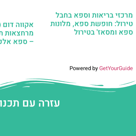
מרכזי בריאות וספא בחבל
טירול: חופשת ספא, מלונות
ספא ומסאז' בטירול
מרחצאות תר
– ספא אלפי
Powered by
GetYourGuide
עזרה עם תכנו