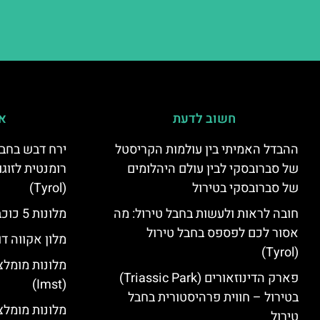
חשוב לדעת
אי
ההבדל האמיתי בין עולמות הקריסטל
ירח דבש בחבל
של סברובסקי לבין עולם היהלומים
רומנטית לזוגו
של סברובסקי בטירול
(Tyrol)
חובה לראות ולעשות בחבל טירול: מה
מלונות 5 כוכבים בחבל טירול
אסור לכם לפספס בחבל טירול
מלון אקווה דו
(Tyrol)
מלונות מומלצ
פארק הדינוזאורים (Triassic Park)
(Imst)
בטירול – חווית פרהיסטורית בחבל
טירול