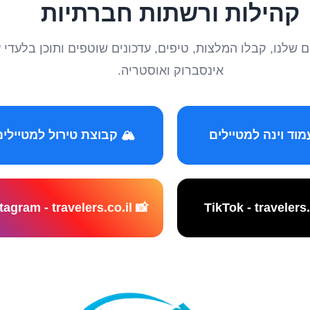
קהילות ורשתות חברתיות
טיילים שלנו, קבלו המלצות, טיפים, עדכונים שוטפים ותוכן ב
אינסברוק ואוסטריה.
️ קבוצת טירול למטיילים
📸 Instagram - travelers.co.il