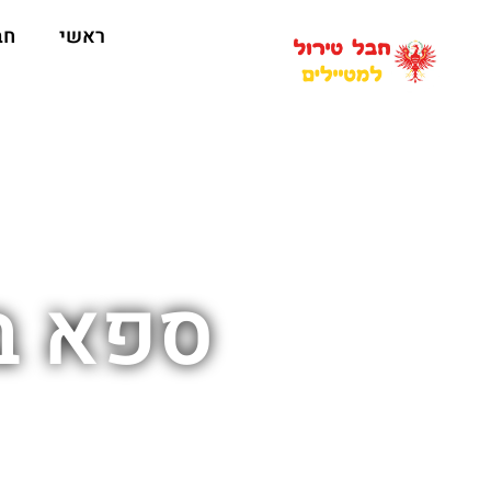
ראשי
חב
ספא ב