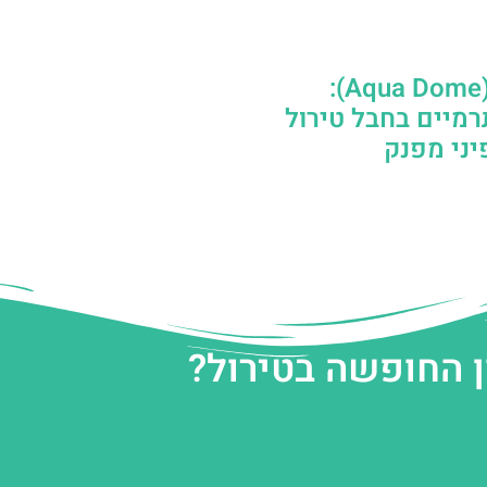
אקווה דום (Aqua Dome):
מיים בחבל טירול
ני מפנק
ן החופשה בטירול?