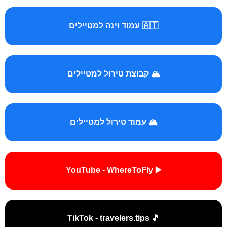
🇦🇹 עמוד וינה למטיילים
🏔️ קבוצת טירול למטיילים
🏔️ עמוד טירול למטיילים
▶️ YouTube - WhereToFly
🎵 TikTok - travelers.tips