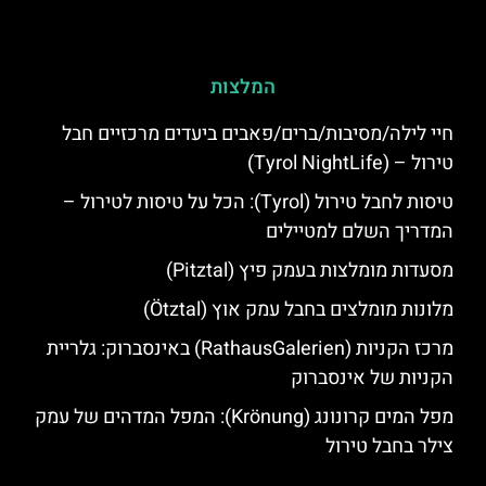
המלצות
חיי לילה/מסיבות/ברים/פאבים ביעדים מרכזיים חבל
טירול – (Tyrol NightLife)
טיסות לחבל טירול (Tyrol): הכל על טיסות לטירול –
המדריך השלם למטיילים
מסעדות מומלצות בעמק פיץ (Pitztal)
מלונות מומלצים בחבל עמק אוץ (Ötztal)
מרכז הקניות (RathausGalerien) באינסברוק: גלריית
הקניות של אינסברוק
מפל המים קרונונג (Krönung): המפל המדהים של עמק
צילר בחבל טירול