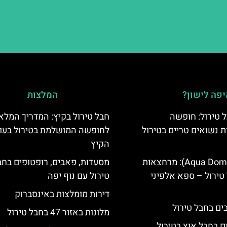
פה לישון?
המלצות
 טירול: חופשה
חבל טירול בקיץ: המדריך המלא
ת נשואים טריים בטירול
לחופשה המושלמת בטירול בעו
הקיץ
אקווה דום (Aqua Dome): מרחצאות
מסעדות, פאבים, רופטופים בחב
טירול – ספא אלפיני
טירול עם נוף יפה
דירות מומלצות באינסברוק
מלונות באזור 47 בחבל טירול
ם בחבל אוץ בטירול