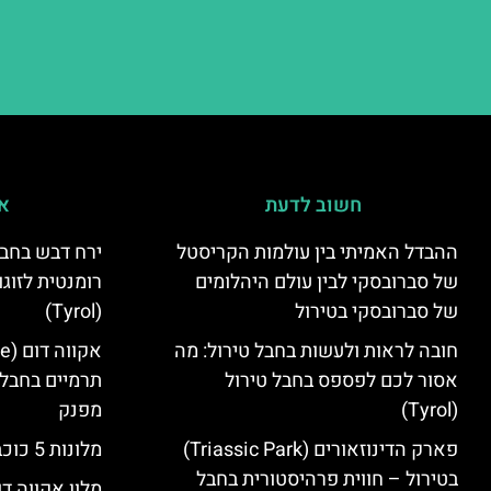
חשוב לדעת
אי
ההבדל האמיתי בין עולמות הקריסטל
ירח דבש בחבל
של סברובסקי לבין עולם היהלומים
רומנטית לזוגו
של סברובסקי בטירול
(Tyrol)
חובה לראות ולעשות בחבל טירול: מה
אסור לכם לפספס בחבל טירול
תרמיים בחבל 
(Tyrol)
מפנק
פארק הדינוזאורים (Triassic Park)
מלונות 5 כוכבים בחבל טירול
בטירול – חווית פרהיסטורית בחבל
מלון אקווה דו