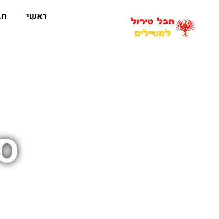
ראשי
חב
סק