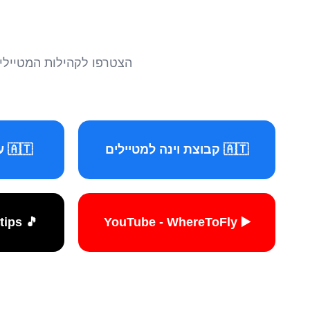
הצטרפו לקהילות המטיילים 
🇦🇹 קבוצת וינה למטיילים
🇦🇹 עמוד וינה למטיילים
🎵 TikTok - travelers.tips
▶️ YouTube - WhereToFly