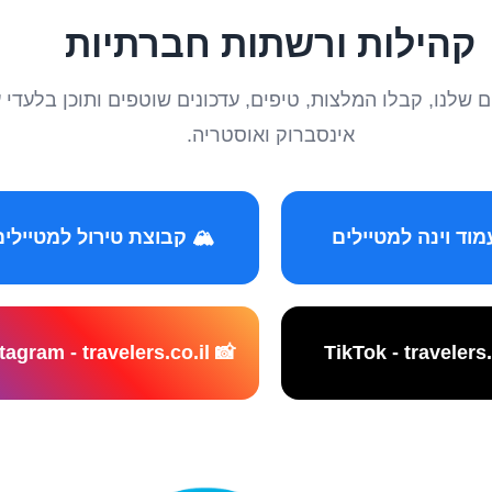
קהילות ורשתות חברתיות
טיילים שלנו, קבלו המלצות, טיפים, עדכונים שוטפים ותוכן ב
אינסברוק ואוסטריה.
️ קבוצת טירול למטיילים
📸 Instagram - travelers.co.il