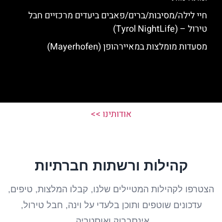
חיי לילה/מסיבות/ברים/פאבים ביעדים מרכזיים חבל
טירול – (Tyrol NightLife)
מסעדות מומלצות במאיירהופן (Mayerhofen)
אודותינו >>
קהילות ורשתות חברתיות
הצטרפו לקהילות המטיילים שלנו, קבלו המלצות, טיפים,
עדכונים שוטפים ותוכן בלעדי על וינה, חבל טירול,
אינסברוק ואוסטריה.