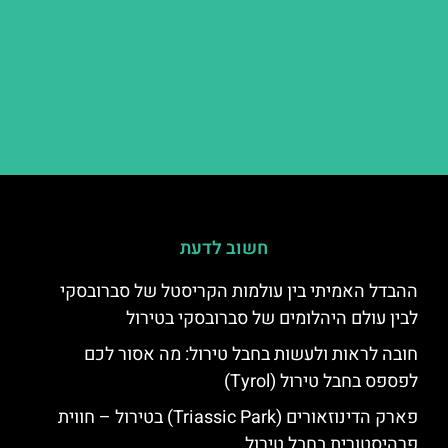
חשוב לדעת
ההבדל האמיתי בין עולמות הקריסטל של סברובסקי
לבין עולם היהלומים של סברובסקי בטירול
חובה לראות ולעשות בחבל טירול: מה אסור לכם
לפספס בחבל טירול (Tyrol)
פארק הדינוזאורים (Triassic Park) בטירול – חווית
פרהיסטורית בחבל טירול