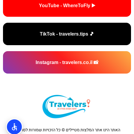
▶️ YouTube - WhereToFly
🎵 TikTok - travelers.tips
📸 Instagram - travelers.co.il
האתר הינו אתר המלצות מטיילים © כל הזכויות שמורות לסוכנות