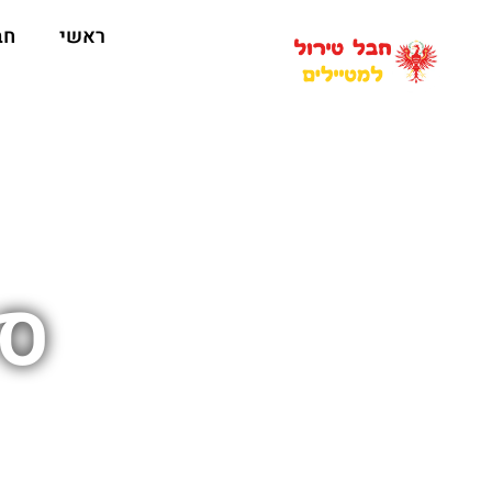
ראשי
חב
סק