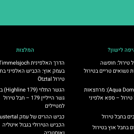
פה לישון?
המלצות
 טירול: חופשה
הדרך האלפינית immelsjoch
ת נשואים טריים בטירול
בעמק אוץ: הכביש האלפיני בח
טירול Ötztal
אקווה דום (Aqua Dome): מרחצאות
הגשר התלוי 
טירול – ספא אלפיני
גשר הייליין 179 – חבל טירול
למטיילים
הכביש הטירולי בגבול איטליה
ם בחבל אוץ בטירול
ואוסטריה