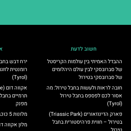
חשוב לדעת
אי
ההבדל האמיתי בין עולמות הקריסטל
ירח דבש בחבל
של סברובסקי לבין עולם היהלומים
רומנטית לזוגו
של סברובסקי בטירול
(Tyrol)
חובה לראות ולעשות בחבל טירול: מה
אסור לכם לפספס בחבל טירול
תרמיים בחבל 
(Tyrol)
מפנק
פארק הדינוזאורים (Triassic Park)
מלונות 5 כוכבים בחבל טירול
בטירול – חווית פרהיסטורית בחבל
מלון אקווה דו
טירול