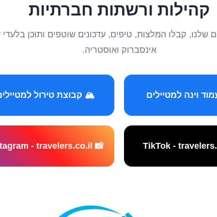
קהילות ורשתות חברתיות
טיילים שלנו, קבלו המלצות, טיפים, עדכונים שוטפים ותוכן ב
אינסברוק ואוסטריה.
️ קבוצת טירול למטיילים
📸 Instagram - travelers.co.il