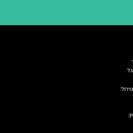
T
בל
(Highline 179) בטירול:
כביש ההרים של עמק Pustertal: