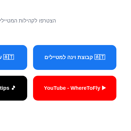
הצטרפו לקהילות המטיילים 
🇦🇹 קבוצת וינה למטיילים
🇦🇹 עמוד וינה למטיילים
🎵 TikTok - travelers.tips
▶️ YouTube - WhereToFly