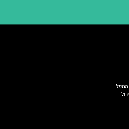
ם קרונונג (Krönung): המפל
רול