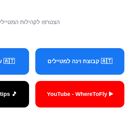
הצטרפו לקהילות המטיילים 
🇦🇹 קבוצת וינה למטיילים
🇦🇹 עמוד וינה למטיילים
🎵 TikTok - travelers.tips
▶️ YouTube - WhereToFly