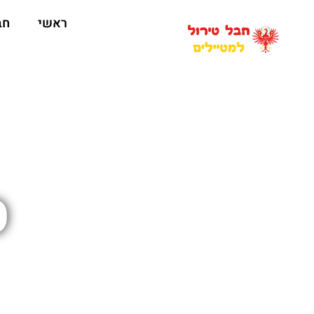
ראשי
חב
ס