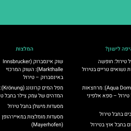
פה לישון?
המלצות
 טירול: חופשה
שוק אינסברוק (Innsbrucker
ת נשואים טריים בטירול
Markthalle): השוק המרכזי
באינסברוק – טירול
אקווה דום (Aqua Dome): מרחצאות
מפל המי
טירול – ספא אלפיני
המדהים של עמק צילר בחבל טי
מסעדות מישלן בחבל טירול
מסעדות מומלצות במאיירהופן
ם בחבל אוץ בטירול
(Mayerhofen)