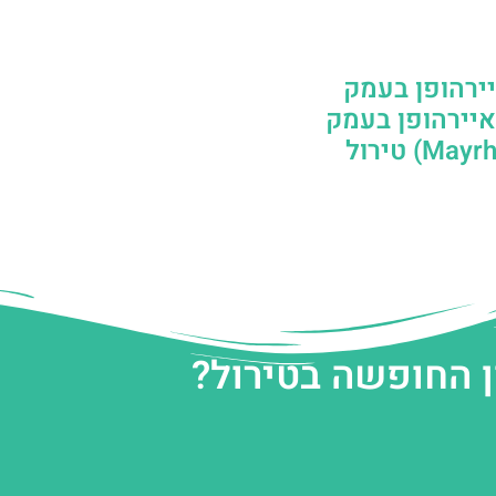
ירהופן בעמק
Zille: מאיירהופן בעמק
ן החופשה בטירול?