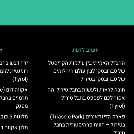
חשוב לדעת
אי
ההבדל האמיתי בין עולמות הקריסטל
ירח דבש בחבל
של סברובסקי לבין עולם היהלומים
רומנטית לזוגו
של סברובסקי בטירול
(Tyrol)
חובה לראות ולעשות בחבל טירול: מה
אסור לכם לפספס בחבל טירול
תרמיים בחבל 
(Tyrol)
מפנק
פארק הדינוזאורים (Triassic Park)
מלונות 5 כוכבים בחבל טירול
בטירול – חווית פרהיסטורית בחבל
מלון אקווה דו
טירול