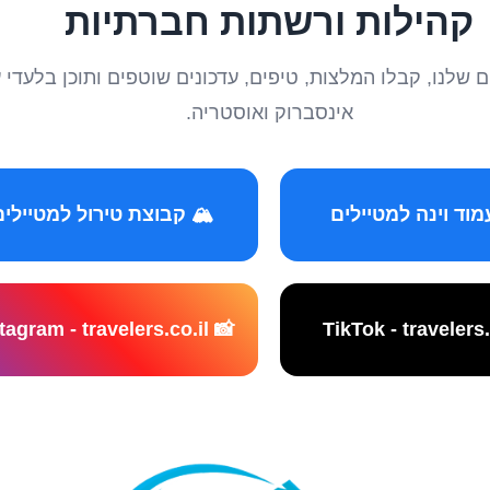
קהילות ורשתות חברתיות
טיילים שלנו, קבלו המלצות, טיפים, עדכונים שוטפים ותוכן ב
אינסברוק ואוסטריה.
️ קבוצת טירול למטיילים
📸 Instagram - travelers.co.il