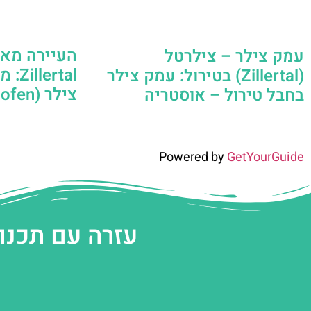
העיירה מאי
עמק צילר – צילרטל
rtal
(Zillertal) בטירול: עמק צילר
צילר (Mayrhofen) טירול
בחבל טירול – אוסטריה
Powered by
GetYourGuide
עזרה עם תכנו