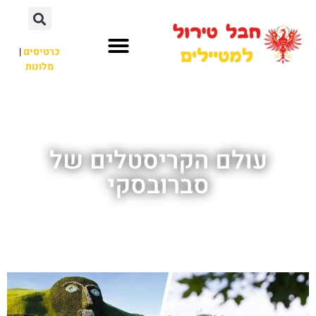
כרטיסים
|
מלונות
חבל טירול
לא רק חבל טירול
עולם הקריסטלים של
סברובסקי