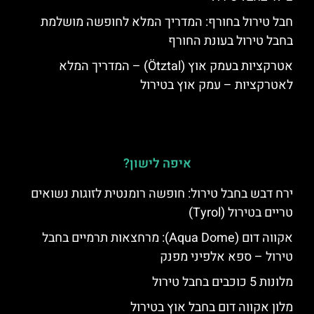
חבל טירול בחורף: המדריך המלא לחופשה מושלמת
בחבל טירול בעונת החורף
אטרקציות בעמק אוץ (Ötztal) – המדריך המלא
לאטרקציות – עמק אוץ בטירול
איפה לישון?
ירח דבש בחבל טירול: חופשה רומנטית לזוגות נשואים
טריים בטירול (Tyrol)
אקווה דום (Aqua Dome): מרחצאות תרמיים בחבל
טירול – ספא אלפיני מפנק
מלונות 5 כוכבים בחבל טירול
מלון אקווה דום בחבל אוץ בטירול