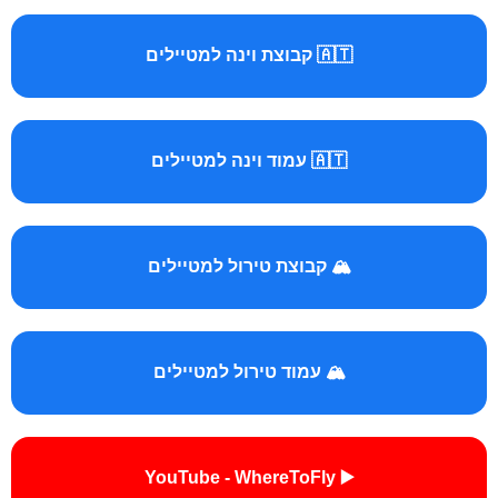
🇦🇹 קבוצת וינה למטיילים
🇦🇹 עמוד וינה למטיילים
🏔️ קבוצת טירול למטיילים
🏔️ עמוד טירול למטיילים
▶️ YouTube - WhereToFly