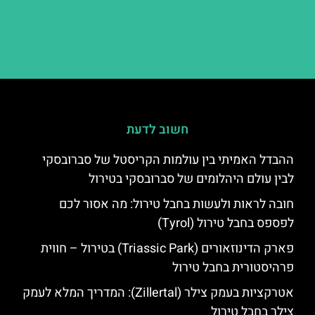
חשוב לדעת
ההבדל האמיתי בין עולמות הקריסטל של סברובסקי
לבין עולם היהלומים של סברובסקי בטירול
חובה לראות ולעשות בחבל טירול: מה אסור לכם
לפספס בחבל טירול (Tyrol)
פארק הדינוזאורים (Triassic Park) בטירול – חווית
פרהיסטורית בחבל טירול
אטרקציות בעמק צילר (Zillertal): המדריך המלא לעמק
צילר בחבל טירול