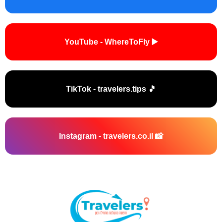
▶️ YouTube - WhereToFly
🎵 TikTok - travelers.tips
📸 Instagram - travelers.co.il