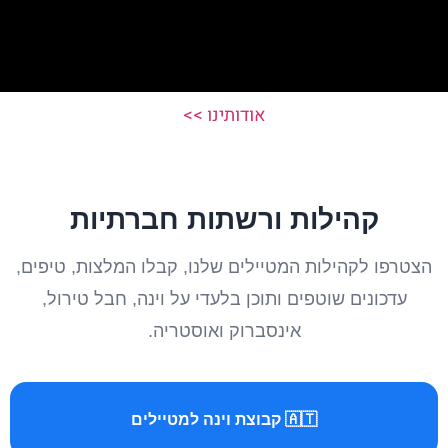
אודותינו >>
קהילות ורשתות חברתיות
הצטרפו לקהילות המטיילים שלנו, קבלו המלצות, טיפים,
עדכונים שוטפים ותוכן בלעדי על וינה, חבל טירול,
אינסברוק ואוסטריה.
🇦🇹 קבוצת וינה למטיילים