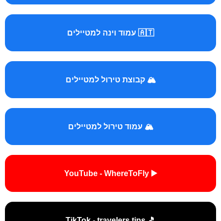
🇦🇹 עמוד וינה למטיילים
🏔️ קבוצת טירול למטיילים
🏔️ עמוד טירול למטיילים
▶️ YouTube - WhereToFly
🎵 TikTok - travelers.tips