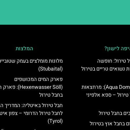
פה לישון?
המלצות
 טירול: חופשה
מלונות מומלצים בעמק שטובייט
ת נשואים טריים בטירול
(Stubaital)
פארק המים המכושפים
אקווה דום (Aqua Dome): מרחצאות
(Hexenwasser Söll): 
טירול – ספא אלפיני
בחבל טירול
חבל טירול באיטליה: המדריך ה
לחבל טירול הדרומי – צפון איט
(Tyrol)
ם בחבל אוץ בטירול