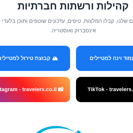
קהילות ורשתות חברתיות
טיילים שלנו, קבלו המלצות, טיפים, עדכונים שוטפים ותוכן ב
אינסברוק ואוסטריה.
️ קבוצת טירול למטיילים
📸 Instagram - travelers.co.il