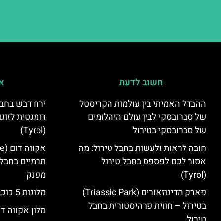
חשוב לדעת
אי
ההבדל האמיתי בין עולמות הקריסטל
ירח דבש בחבל
של סברובסקי לבין עולם היהלומים
רומנטית לזוגו
של סברובסקי בטירול
(Tyrol)
חובה לראות ולעשות בחבל טירול: מה
אסור לכם לפספס בחבל טירול
תרמיים בחבל 
(Tyrol)
מפנק
פארק הדינוזאורים (Triassic Park)
מלונות 5 כוכבים בחבל טירול
בטירול – חווית פרהיסטורית בחבל
מלון אקווה דו
טירול