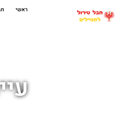
ראשי
חב
עיי