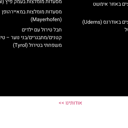
מסעדות מומלצות בעמק פיץ (Pitztal)
ים באזור אימשט
מסעדות מומלצות במאיירהופן
(Mayerhofen)
מלונות מומלצים באודרנס (Uderns)
ל
חבל טירול עם ילדים
קטנים/מתבגרים/בני נוער – טיו
משפחתי בטירול (Tyrol)
אודותינו >>