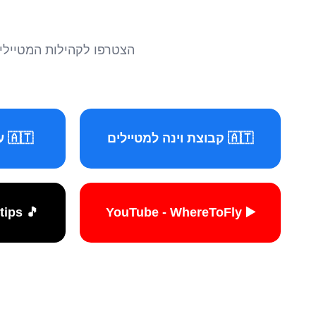
הצטרפו לקהילות המטיילים 
🇦🇹 קבוצת וינה למטיילים
🇦🇹 עמוד וינה למטיילים
🎵 TikTok - travelers.tips
▶️ YouTube - WhereToFly