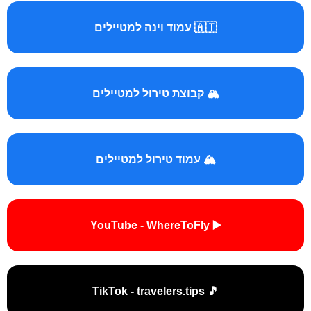
🇦🇹 עמוד וינה למטיילים
🏔️ קבוצת טירול למטיילים
🏔️ עמוד טירול למטיילים
▶️ YouTube - WhereToFly
🎵 TikTok - travelers.tips