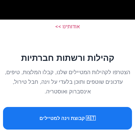
אודותינו >>
קהילות ורשתות חברתיות
הצטרפו לקהילות המטיילים שלנו, קבלו המלצות, טיפים,
עדכונים שוטפים ותוכן בלעדי על וינה, חבל טירול,
אינסברוק ואוסטריה.
🇦🇹 קבוצת וינה למטיילים