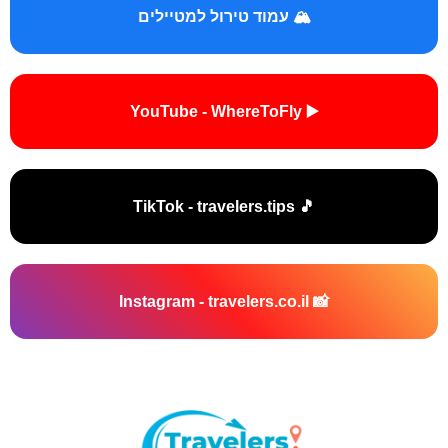
🏔️ עמוד טירול למטיילים
▶️ YouTube - WhereToFly
🎵 TikTok - travelers.tips
📸 Instagram - travelers.co.il