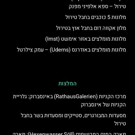
טירול – ספא אלפיני מפנק
מלונות 5 כוכבים בחבל טירול
מלון אקווה דום בחבל אוץ בטירול
מלונות מומלצים באזור אימשט (Imst)
מלונות מומלצים באודרנס (Uderns) – עמק צילרטל
המלצות
מרכז הקניות (RathausGalerien) באינסברוק: גלריית
הקניות של אינסברוק
מסעדות המבורגרים, סטייקים ומסעדות בשר בחבל
טירול
פארק המים המכושפים (Hexenwasser Söll): פארק