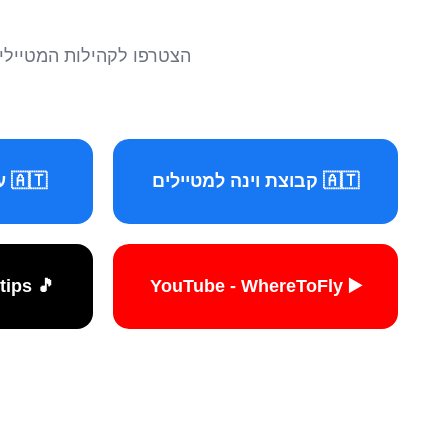
הצטרפו לקהילות המטיילים 
🇦🇹 קבוצת וינה למטיילים
🇦🇹 עמוד וינה למטיילים
🎵 TikTok - travelers.tips
▶️ YouTube - WhereToFly