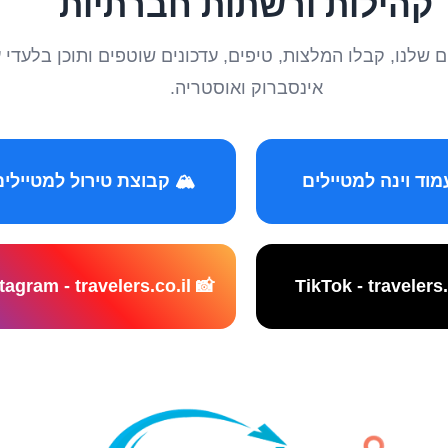
קהילות ורשתות חברתיות
טיילים שלנו, קבלו המלצות, טיפים, עדכונים שוטפים ותוכן ב
אינסברוק ואוסטריה.
️ קבוצת טירול למטיילים
📸 Instagram - travelers.co.il