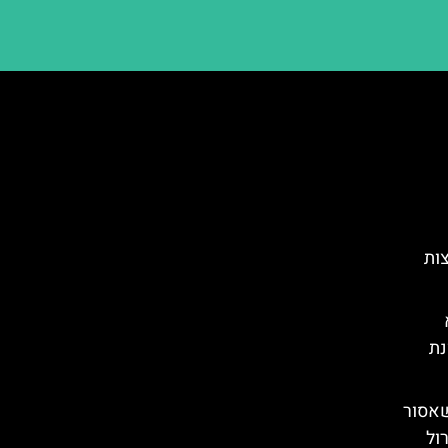
צות
נת
שאסור
ול