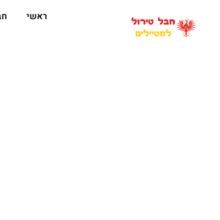
ראשי
חב