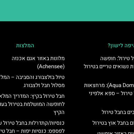
פה לישון?
המלצות
 טירול: חופשה
מלונות באזור אגם אכנזה
ת נשואים טריים בטירול
(Achensee)
טיול בזלצבורג והסביבה – המל
אקווה דום (Aqua Dome): מרחצאות
מסלול חבל זלצבורג
טירול – ספא אלפיני
חבל טירול בקיץ: המדריך המלא
לחופשה המושלמת בטירול בעו
הקיץ
ם בחבל אוץ בטירול
כנסיות/קתדרלות בחבל טירול 
לפספס: כנסיות יפות – חבל טיר
ים באזור אימשט