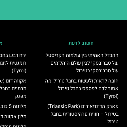
חשוב לדעת
אי
ההבדל האמיתי בין עולמות הקריסטל
ירח דבש בחבל
של סברובסקי לבין עולם היהלומים
רומנטית לזוגו
של סברובסקי בטירול
(Tyrol)
חובה לראות ולעשות בחבל טירול: מה
אסור לכם לפספס בחבל טירול
תרמיים בחבל 
(Tyrol)
מפנק
פארק הדינוזאורים (Triassic Park)
מלונות 5 כוכבים בחבל טירול
בטירול – חווית פרהיסטורית בחבל
מלון אקווה דו
טירול
מלונות מומלצ