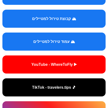
🏔️ קבוצת טירול למטיילים
🏔️ עמוד טירול למטיילים
▶️ YouTube - WhereToFly
🎵 TikTok - travelers.tips