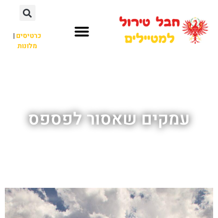
כרטיסים
|
מלונות
חבל טירול
לא רק חבל טירול
עמקים שאסור לפספס