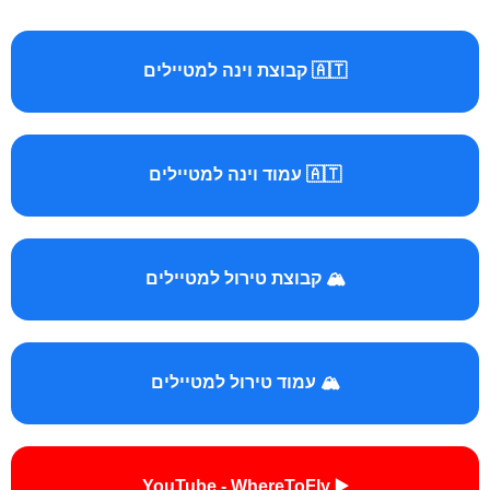
🇦🇹 קבוצת וינה למטיילים
🇦🇹 עמוד וינה למטיילים
🏔️ קבוצת טירול למטיילים
🏔️ עמוד טירול למטיילים
▶️ YouTube - WhereToFly