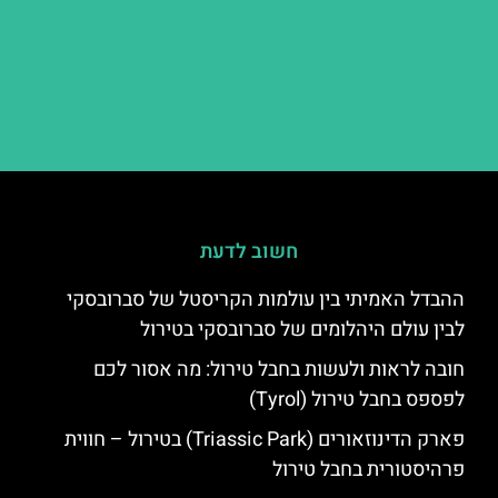
חשוב לדעת
ההבדל האמיתי בין עולמות הקריסטל של סברובסקי
לבין עולם היהלומים של סברובסקי בטירול
חובה לראות ולעשות בחבל טירול: מה אסור לכם
לפספס בחבל טירול (Tyrol)
פארק הדינוזאורים (Triassic Park) בטירול – חווית
פרהיסטורית בחבל טירול