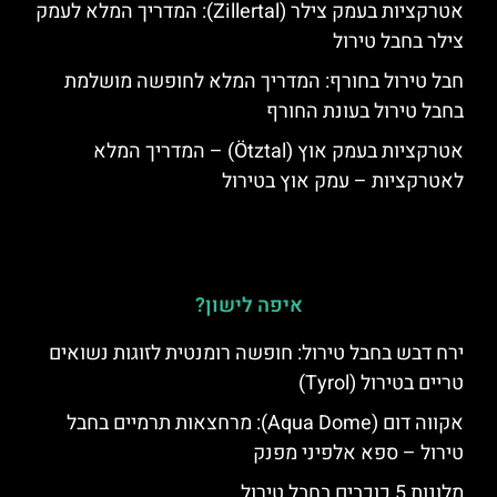
אטרקציות בעמק צילר (Zillertal): המדריך המלא לעמק
צילר בחבל טירול
חבל טירול בחורף: המדריך המלא לחופשה מושלמת
בחבל טירול בעונת החורף
אטרקציות בעמק אוץ (Ötztal) – המדריך המלא
לאטרקציות – עמק אוץ בטירול
איפה לישון?
ירח דבש בחבל טירול: חופשה רומנטית לזוגות נשואים
טריים בטירול (Tyrol)
אקווה דום (Aqua Dome): מרחצאות תרמיים בחבל
טירול – ספא אלפיני מפנק
מלונות 5 כוכבים בחבל טירול