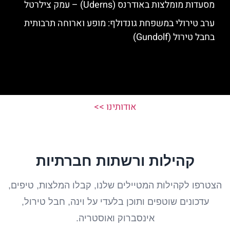
מסעדות מומלצות באודרנס (Uderns) – עמק צילרטל
ערב טירולי במשפחת גונדולף: מופע וארוחה תרבותית
בחבל טירול (Gundolf)
אודותינו >>
קהילות ורשתות חברתיות
הצטרפו לקהילות המטיילים שלנו, קבלו המלצות, טיפים,
עדכונים שוטפים ותוכן בלעדי על וינה, חבל טירול,
אינסברוק ואוסטריה.