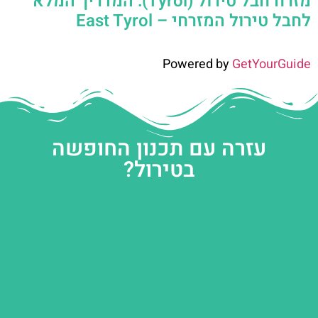
מזרח חבל טירול (Tyrol): המדריך המלא
לחבל טירול המזרחי – East Tyrol
Powered by
GetYourGuide
עזרה עם תכנון החופשה
בטירול?