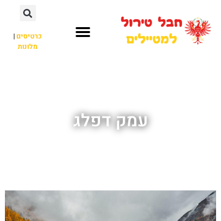
כרטיסים
|
מלונות
חבל טירול
לא רק חבל טירול
עמק דפלג