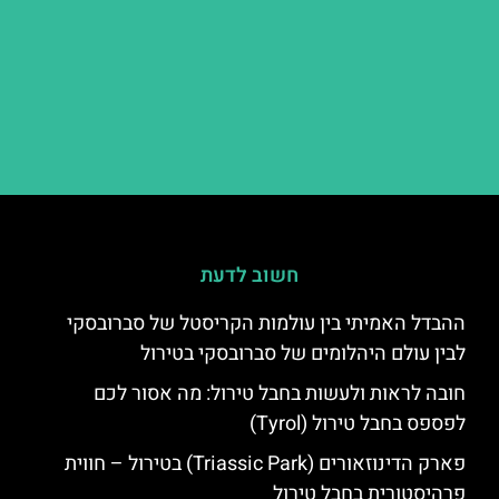
חשוב לדעת
ההבדל האמיתי בין עולמות הקריסטל של סברובסקי
לבין עולם היהלומים של סברובסקי בטירול
חובה לראות ולעשות בחבל טירול: מה אסור לכם
לפספס בחבל טירול (Tyrol)
פארק הדינוזאורים (Triassic Park) בטירול – חווית
פרהיסטורית בחבל טירול