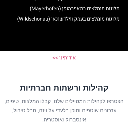
מלונות מומלצים במאיירהופן (Mayerhofen)
מלונות מומלצים בעמק ווילדשונאו (Wildschonau)
אודותינו >>
קהילות ורשתות חברתיות
הצטרפו לקהילות המטיילים שלנו, קבלו המלצות, טיפים,
עדכונים שוטפים ותוכן בלעדי על וינה, חבל טירול,
אינסברוק ואוסטריה.