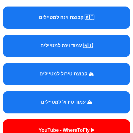
🇦🇹 קבוצת וינה למטיילים
🇦🇹 עמוד וינה למטיילים
🏔️ קבוצת טירול למטיילים
🏔️ עמוד טירול למטיילים
▶️ YouTube - WhereToFly