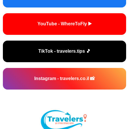
▶️ YouTube - WhereToFly
🎵 TikTok - travelers.tips
📸 Instagram - travelers.co.il