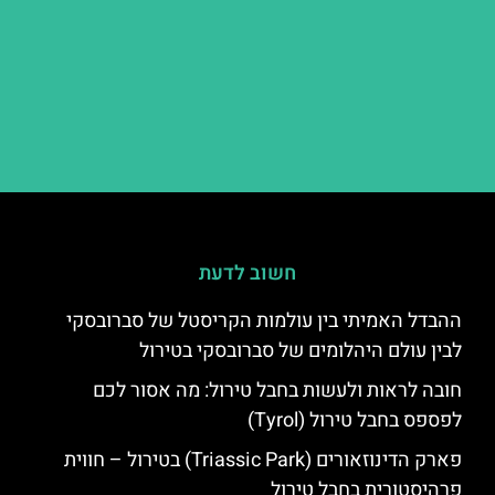
חשוב לדעת
ההבדל האמיתי בין עולמות הקריסטל של סברובסקי
לבין עולם היהלומים של סברובסקי בטירול
חובה לראות ולעשות בחבל טירול: מה אסור לכם
לפספס בחבל טירול (Tyrol)
פארק הדינוזאורים (Triassic Park) בטירול – חווית
פרהיסטורית בחבל טירול