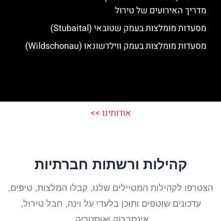
מדריך האירועים של טירול
מסעדות מומלצות בעמק שטובאי (Stubaital)
מסעדות מומלצות בעמק ווילדשונאו (Wildschonau)
אודותינו >>
קהילות ורשתות חברתיות
הצטרפו לקהילות המטיילים שלנו, קבלו המלצות, טיפים,
עדכונים שוטפים ותוכן בלעדי על וינה, חבל טירול,
אינסברוק ואוסטריה.