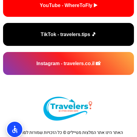
▶️ YouTube - WhereToFly
🎵 TikTok - travelers.tips
📸 Instagram - travelers.co.il
האתר הינו אתר המלצות מטיילים © כל הזכויות שמורות לסוכנות