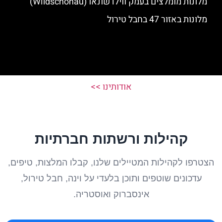
מלונות מומלצים בעמק ווילדשונאו (Wildschonau)
מלונות באזור 47 בחבל טירול
אודותינו >>
קהילות ורשתות חברתיות
הצטרפו לקהילות המטיילים שלנו, קבלו המלצות, טיפים,
עדכונים שוטפים ותוכן בלעדי על וינה, חבל טירול,
אינסברוק ואוסטריה.