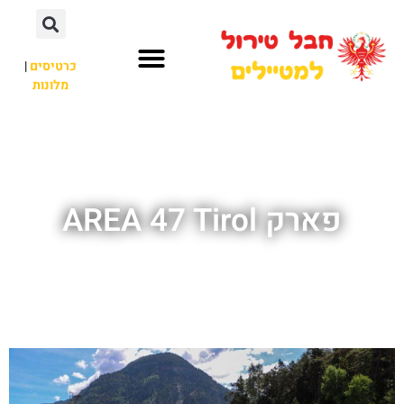
כרטיסים
|
מלונות
חבל טירול
לא רק חבל טירול
פארק AREA 47 Tirol