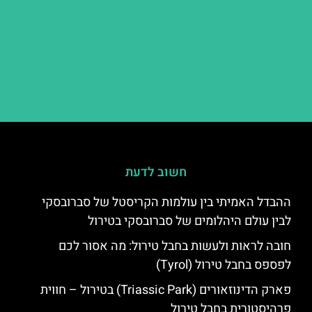
חשוב לדעת
ההבדל האמיתי בין עולמות הקריסטל של סברובסקי
לבין עולם היהלומים של סברובסקי בטירול
חובה לראות ולעשות בחבל טירול: מה אסור לכם
לפספס בחבל טירול (Tyrol)
פארק הדינוזאורים (Triassic Park) בטירול – חווית
פרהיסטורית בחבל טירול