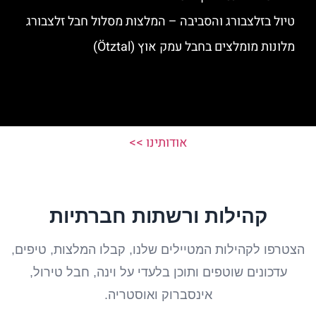
טיול בזלצבורג והסביבה – המלצות מסלול חבל זלצבורג
מלונות מומלצים בחבל עמק אוץ (Ötztal)
אודותינו >>
קהילות ורשתות חברתיות
הצטרפו לקהילות המטיילים שלנו, קבלו המלצות, טיפים,
עדכונים שוטפים ותוכן בלעדי על וינה, חבל טירול,
אינסברוק ואוסטריה.