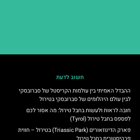
חשוב לדעת
ההבדל האמיתי בין עולמות הקריסטל של סברובסקי
לבין עולם היהלומים של סברובסקי בטירול
חובה לראות ולעשות בחבל טירול: מה אסור לכם
לפספס בחבל טירול (Tyrol)
פארק הדינוזאורים (Triassic Park) בטירול – חווית
פרהיסטורית בחבל טירול