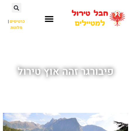
כרטיסים
|
מלונות
חבל טירול
לא רק חבל טירול
פיבורגר זהה אוץ טירול