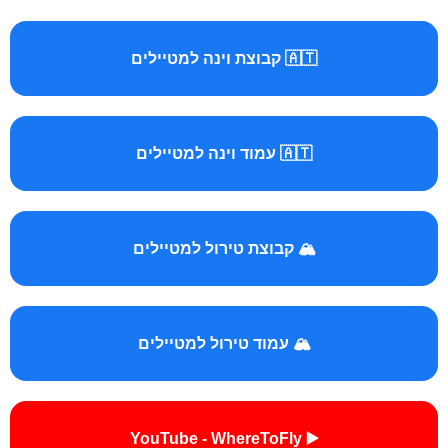
🇦🇹 קבוצת וינה למטיילים
🇦🇹 עמוד וינה למטיילים
🏔️ קבוצת טירול למטיילים
🏔️ עמוד טירול למטיילים
▶️ YouTube - WhereToFly