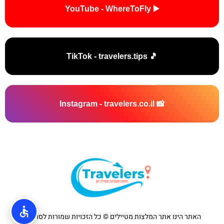
▶️ YouTube - WhereToFly
🎵 TikTok - travelers.tips
📸 Instagram - travelers.co.il
האתר הינו אתר המלצות מטיילים © כל הזכויות שמורות לסוכנות