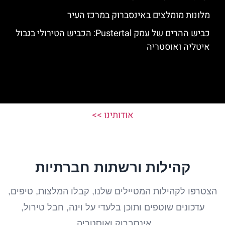
מלונות מומלצים באינסברוק במרכז העיר
כביש ההרים של עמק Pustertal: הכביש הטירולי בגבול
איטליה ואוסטריה
אודותינו >>
קהילות ורשתות חברתיות
הצטרפו לקהילות המטיילים שלנו, קבלו המלצות, טיפים,
עדכונים שוטפים ותוכן בלעדי על וינה, חבל טירול,
אינסברוק ואוסטריה.