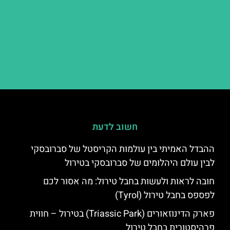
חשוב לדעת
ההבדל האמיתי בין עולמות הקריסטל של סברובסקי
לבין עולם היהלומים של סברובסקי בטירול
חובה לראות ולעשות בחבל טירול: מה אסור לכם
לפספס בחבל טירול (Tyrol)
פארק הדינוזאורים (Triassic Park) בטירול – חווית
פרהיסטורית בחבל טירול