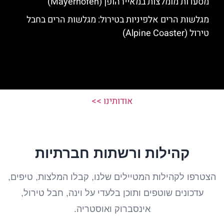
מסעדות מומלצות במאיירהופן (Mayerhofen)
מגלשות הרים אלפיניות בטירול: מגלשות הרים בחבל
טירול (Alpine Coaster)
אודותינו >>
קהילות ורשתות חברתיות
הצטרפו לקהילות המטיילים שלנו, קבלו המלצות, טיפים,
עדכונים שוטפים ותוכן בלעדי על וינה, חבל טירול,
אינסברוק ואוסטריה.