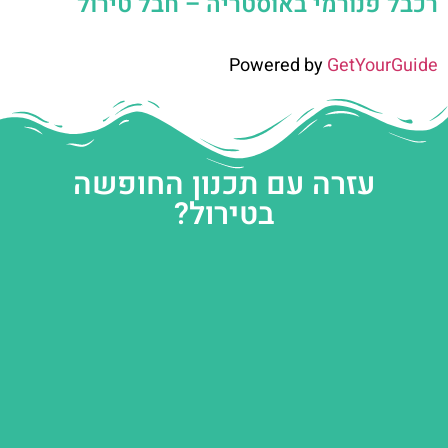
רכבל פנורמי באוסטריה – חבל טירול
Powered by
GetYourGuide
עזרה עם תכנון החופשה
בטירול?