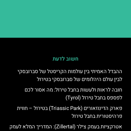
חשוב לדעת
ההבדל האמיתי בין עולמות הקריסטל של סברובסקי
לבין עולם היהלומים של סברובסקי בטירול
חובה לראות ולעשות בחבל טירול: מה אסור לכם
לפספס בחבל טירול (Tyrol)
פארק הדינוזאורים (Triassic Park) בטירול – חווית
פרהיסטורית בחבל טירול
אטרקציות בעמק צילר (Zillertal): המדריך המלא לעמק