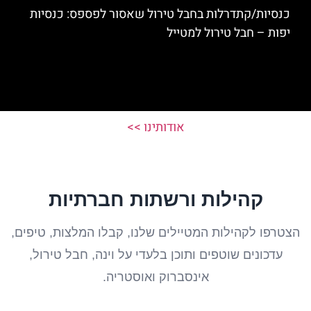
כנסיות/קתדרלות בחבל טירול שאסור לפספס: כנסיות
יפות – חבל טירול למטייל
אודותינו >>
קהילות ורשתות חברתיות
הצטרפו לקהילות המטיילים שלנו, קבלו המלצות, טיפים,
עדכונים שוטפים ותוכן בלעדי על וינה, חבל טירול,
אינסברוק ואוסטריה.