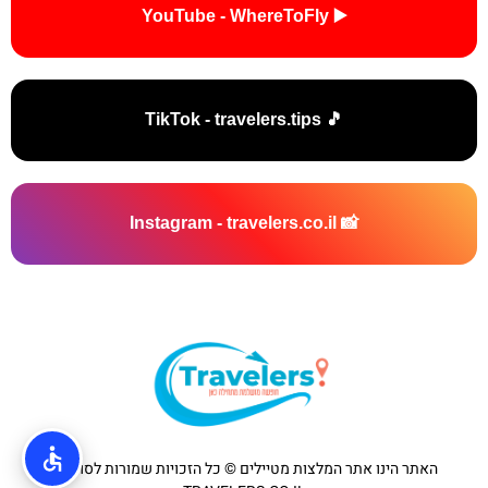
▶️ YouTube - WhereToFly
🎵 TikTok - travelers.tips
📸 Instagram - travelers.co.il
האתר הינו אתר המלצות מטיילים © כל הזכויות שמורות לסוכנות