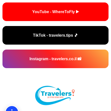
▶️ YouTube - WhereToFly
🎵 TikTok - travelers.tips
📸 Instagram - travelers.co.il