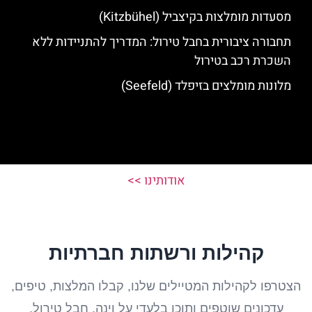
מסעדות מומלצות בקיצביל (Kitzbühel)
תחבורה ציבורית בחבל טירול: המדריך להתניידות ללא
השכרת רכב בטירול
מלונות מומלצים בזיפלד (Seefeld)
אודותינו >>
קהילות ורשתות חברתיות
הצטרפו לקהילות המטיילים שלנו, קבלו המלצות, טיפים,
עדכונים שוטפים ותוכן בלעדי על וינה, חבל טירול,