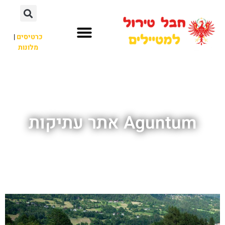
כרטיסים
|
מלונות
חבל טירול
לא רק חבל טירול
Aguntum אתר עתיקות