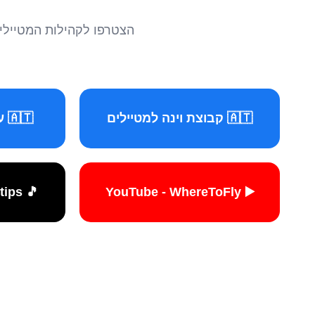
הצטרפו לקהילות המטיילים 
🇦🇹 קבוצת וינה למטיילים
🇦🇹 עמוד וינה למטיילים
🎵 TikTok - travelers.tips
▶️ YouTube - WhereToFly