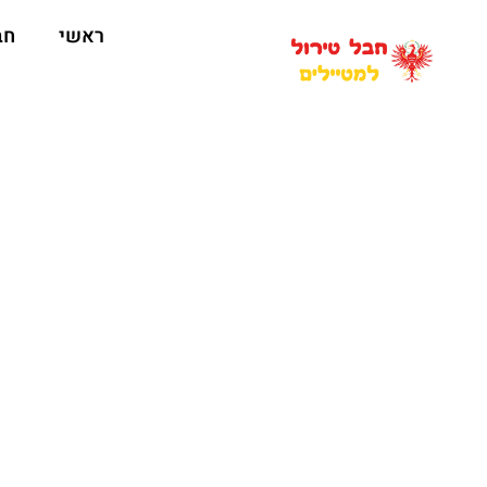
ראשי
חב