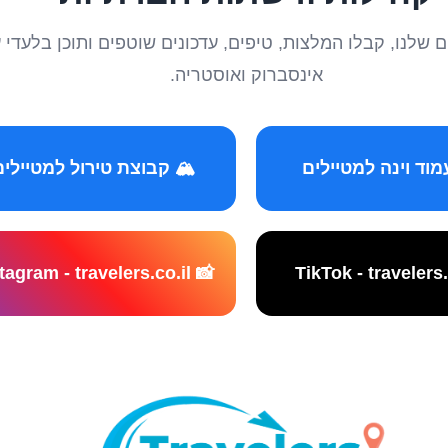
טיילים שלנו, קבלו המלצות, טיפים, עדכונים שוטפים ותוכן ב
אינסברוק ואוסטריה.
️ קבוצת טירול למטיילים
📸 Instagram - travelers.co.il