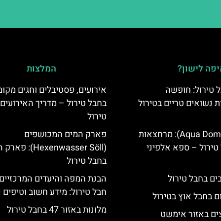
פה לישון?
המלצות
 טירול: חופשה
אירועים, פסטיבלים וחגים מקומ
ת נשואים טריים בטירול
בחבל טירול – מדריך האירועים
טירול
אקווה דום (Aqua Dome): מרחצאות
פארק המים המכושפים
טירול – ספא אלפיני
(Hexenwasser Söll): 
בחבל טירול
הבנת המפה והיעדים המרכזיים
חבל טירול: מידע חשוב וטיפים 
ם בחבל אוץ בטירול
מלונות באזור 47 בחבל טירול
ים באזור אימשט