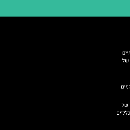
יים
 של
פארק המים
 של
כלליים