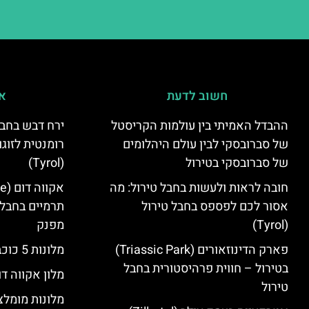
חשוב לדעת
אי
ההבדל האמיתי בין עולמות הקריסטל
ירח דבש בחבל
של סברובסקי לבין עולם היהלומים
רומנטית לזוגו
של סברובסקי בטירול
(Tyrol)
חובה לראות ולעשות בחבל טירול: מה
אסור לכם לפספס בחבל טירול
תרמיים בחבל 
(Tyrol)
מפנק
פארק הדינוזאורים (Triassic Park)
מלונות 5 כוכבים בחבל טירול
בטירול – חווית פרהיסטורית בחבל
מלון אקווה דו
טירול
מלונות מומלצ