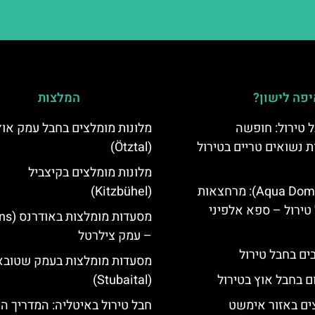
פה לישון?
המלצות
 טירול: חופשה
מלונות מומלצים בחבל עמק אוץ
ת נשואים טריים בטירול
(Ötztal)
מלונות מומלצים בקיצביל
אקווה דום (Aqua Dome): מרחצאות
(Kitzbühel)
טירול – ספא אלפיני
– עמק צילרטל
מסעדות מומלצות בעמק שטובא
ם בחבל אוץ בטירול
(Stubaital)
ים באזור אימשט
חבל טירול באיטליה: המדריך ה