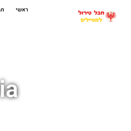
ראשי
חב
ia