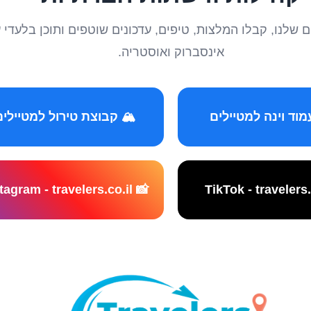
טיילים שלנו, קבלו המלצות, טיפים, עדכונים שוטפים ותוכן ב
אינסברוק ואוסטריה.
️ קבוצת טירול למטיילים
📸 Instagram - travelers.co.il