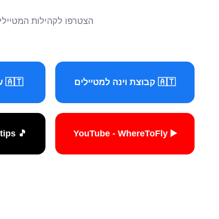
הצטרפו לקהילות המטיילים 
🇦🇹 קבוצת וינה למטיילים
🇦🇹 עמוד וינה למטיילים
🎵 TikTok - travelers.tips
▶️ YouTube - WhereToFly