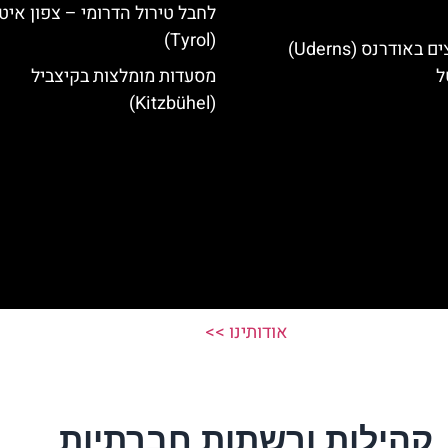
לחבל טירול הדרומי – צפון איט
(Tyrol)
מלונות מומלצים באודרנס (Uderns)
ל
מסעדות מומלצות בקיצביל
(Kitzbühel)
אודותינו >>
קהילות ורשתות חברתיות