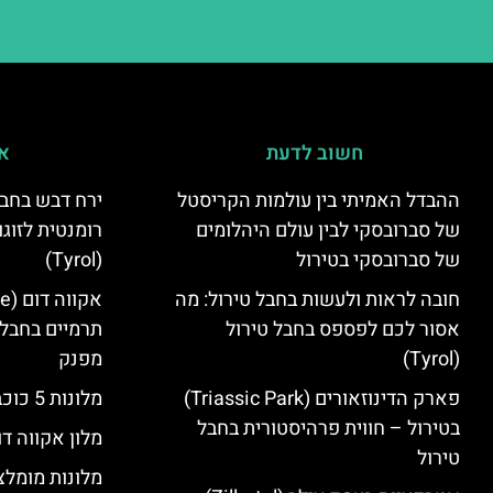
חשוב לדעת
אי
ההבדל האמיתי בין עולמות הקריסטל
ירח דבש בחבל
של סברובסקי לבין עולם היהלומים
רומנטית לזוגו
של סברובסקי בטירול
(Tyrol)
חובה לראות ולעשות בחבל טירול: מה
אסור לכם לפספס בחבל טירול
תרמיים בחבל 
(Tyrol)
מפנק
פארק הדינוזאורים (Triassic Park)
מלונות 5 כוכבים בחבל טירול
בטירול – חווית פרהיסטורית בחבל
מלון אקווה דו
טירול
מלונות מומלצ