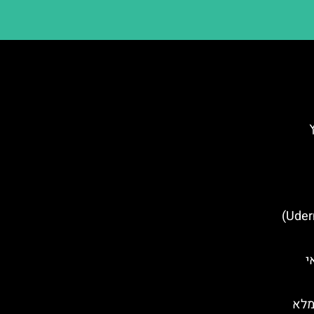
מסעדות מומלצות באודרנס (Uderns)
י
מלא