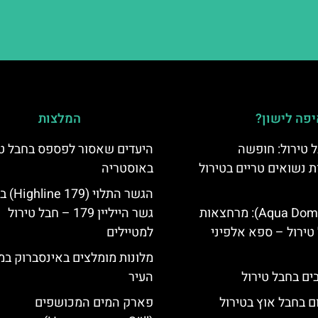
פה לישון?
המלצות
 טירול: חופשה
היעדים שאסור לפספס בחבל טי
ת נשואים טריים בטירול
באוסטריה
הגשר התלוי 
אקווה דום (Aqua Dome): מרחצאות
גשר הייליין 179 – חבל טירול
טירול – ספא אלפיני
למטיילים
מלונות מומלצים באינסברוק במ
העיר
ם בחבל אוץ בטירול
פארק המים המכושפים