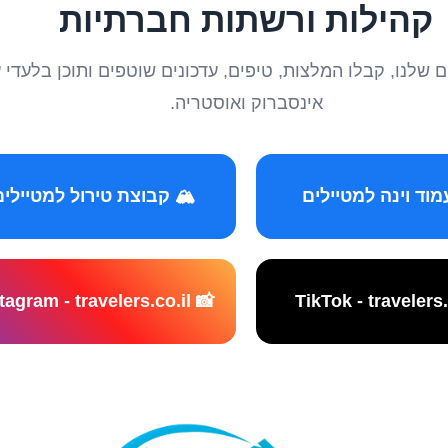
קהילות ורשתות חברתיות
טיילים שלנו, קבלו המלצות, טיפים, עדכונים שוטפים ותוכן ב
אינסברוק ואוסטריה.
️ קבוצת טירול למטיילים
📸 Instagram - travelers.co.il