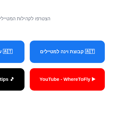
הצטרפו לקהילות המטיילים 
🇦🇹 קבוצת וינה למטיילים
🇦🇹 עמוד וינה למטיילים
🎵 TikTok - travelers.tips
▶️ YouTube - WhereToFly