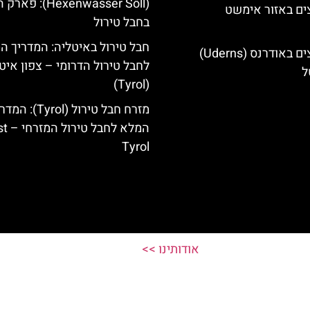
(Hexenwasser Söll): 
ים באזור אימשט
בחבל טירול
חבל טירול באיטליה: המדריך ה
מלונות מומלצים באודרנס (Uderns)
לחבל טירול הדרומי – צפון איט
ל
(Tyrol)
מזרח חבל טירול (Tyrol): 
המלא לחבל 
Tyrol
אודותינו >>