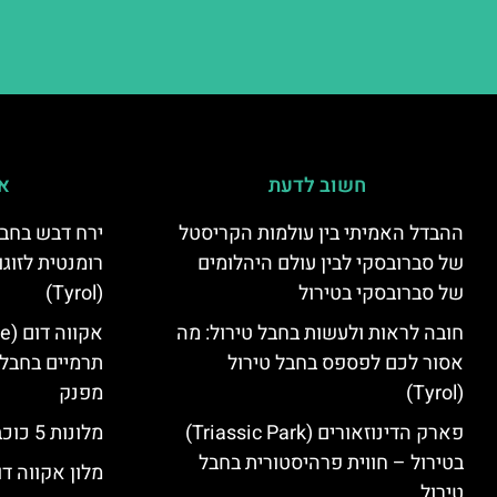
חשוב לדעת
אי
ההבדל האמיתי בין עולמות הקריסטל
ירח דבש בחבל
של סברובסקי לבין עולם היהלומים
רומנטית לזוגו
של סברובסקי בטירול
(Tyrol)
חובה לראות ולעשות בחבל טירול: מה
אסור לכם לפספס בחבל טירול
תרמיים בחבל 
(Tyrol)
מפנק
פארק הדינוזאורים (Triassic Park)
מלונות 5 כוכבים בחבל טירול
בטירול – חווית פרהיסטורית בחבל
מלון אקווה דו
טירול