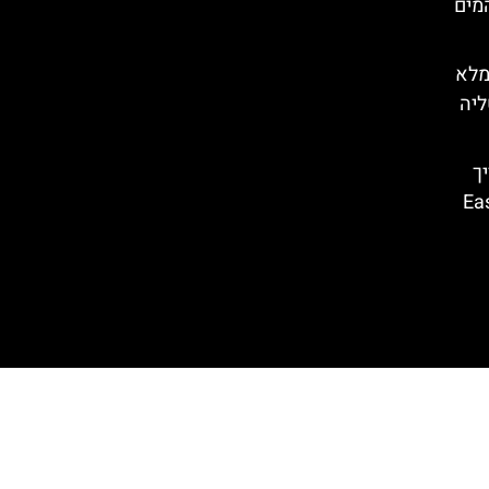
פארק המים
מלא
ליה
המדריך
טירול המזרחי – East