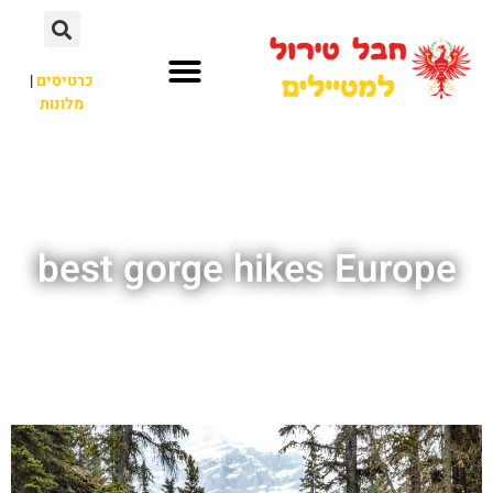
כרטיסים
|
מלונות
חבל טירול
לא רק חבל טירול
best gorge hikes Europe