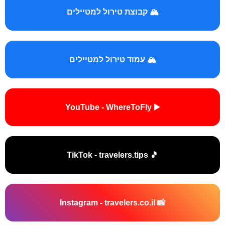
🏔️ קבוצת טירול למטיילים
🏔️ עמוד טירול למטיילים
▶️ YouTube - WhereToFly
🎵 TikTok - travelers.tips
📸 Instagram - travelers.co.il