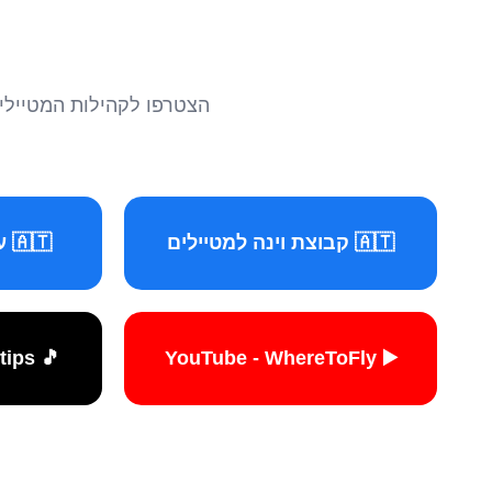
הצטרפו לקהילות המטיילים 
🇦🇹 קבוצת וינה למטיילים
🇦🇹 עמוד וינה למטיילים
🎵 TikTok - travelers.tips
▶️ YouTube - WhereToFly