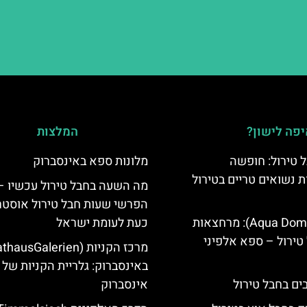
פה לישון?
המלצות
 טירול: חופשה
מלונות ספא באינסברוק
ת נשואים טריים בטירול
מה השעה בחבל טירול עכשיו –
הפרשי שעות חבל טירול אוסטר
אקווה דום (Aqua Dome): מרחצאות
כעת לעומת ישראל
טירול – ספא אלפיני
באינסברוק: גלריית הקניות של
אינסברוק