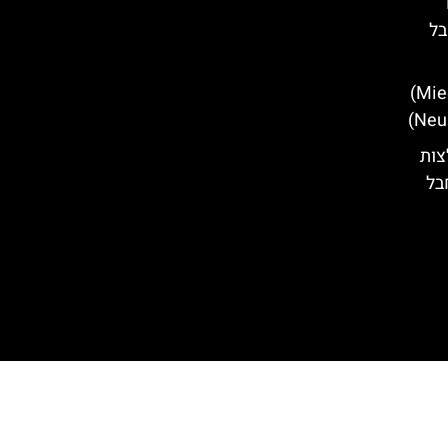
T
בל
מלונות מומלצים במידרס (Mieders)
צות
בל