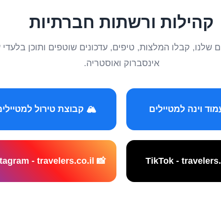
קהילות ורשתות חברתיות
טיילים שלנו, קבלו המלצות, טיפים, עדכונים שוטפים ותוכן ב
אינסברוק ואוסטריה.
️ קבוצת טירול למטיילים
📸 Instagram - travelers.co.il