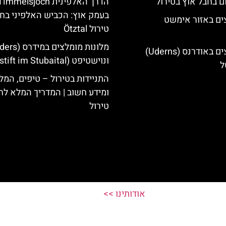
ם בחבל אוץ בטירול
הדרך האלפינית immelsjoch
בעמק אוץ: הכביש האלפיני בח
ים באזור אימשט
טירול Ötztal
מלונות מומלצים באודרנס (Uderns)
ונוישטיפט (Neustift im Stubaital)
ל
התניידות בטירול – טיפים, המל
ומידע חשוב | המדריך המלא לח
טירול
אודותינו >>