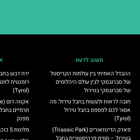
חשוב לדעת
אי
ההבדל האמיתי בין עולמות הקריסטל
ירח דבש בחבל
של סברובסקי לבין עולם היהלומים
רומנטית לזוגו
של סברובסקי בטירול
(Tyrol)
חובה לראות ולעשות בחבל טירול: מה
אסור לכם לפספס בחבל טירול
תרמיים בחבל 
(Tyrol)
מפנק
פארק הדינוזאורים (Triassic Park)
מלונות 5 כוכבים בחבל טירול
בטירול – חווית פרהיסטורית בחבל