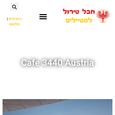
כרטיסים
|
מלונות
חבל טירול
לא רק חבל טירול
Cafe 3440 Austria