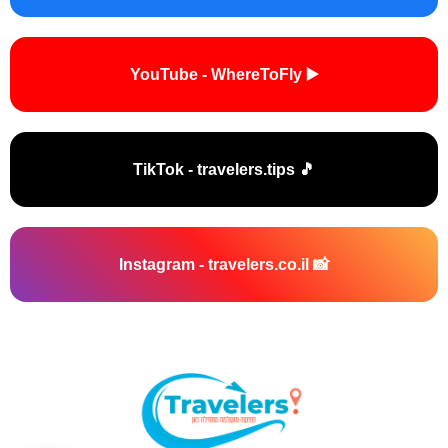
▶️ YouTube - WhereToFly
🎵 TikTok - travelers.tips
📸 Instagram - travelers.co.il