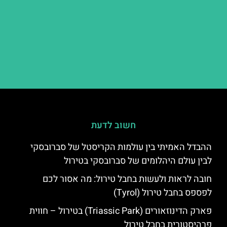
חשוב לדעת
ההבדל האמיתי בין עולמות הקריסטל של סברובסקי
לבין עולם היהלומים של סברובסקי בטירול
חובה לראות ולעשות בחבל טירול: מה אסור לכם
לפספס בחבל טירול (Tyrol)
פארק הדינוזאורים (Triassic Park) בטירול – חווית
פרהיסטורית בחבל טירול