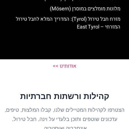
מלונות מומלצים במוסרן (Mösern)
מזרח חבל טירול (Tyrol): המדריך המלא לחבל טירול
המזרחי – East Tyrol
אודותינו >>
קהילות ורשתות חברתיות
הצטרפו לקהילות המטיילים שלנו, קבלו המלצות, טיפים,
עדכונים שוטפים ותוכן בלעדי על וינה, חבל טירול,
אינסברוק ואוסטריה.