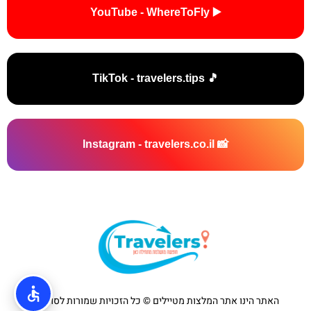
▶️ YouTube - WhereToFly
🎵 TikTok - travelers.tips
📸 Instagram - travelers.co.il
האתר הינו אתר המלצות מטיילים © כל הזכויות שמורות לסוכנות