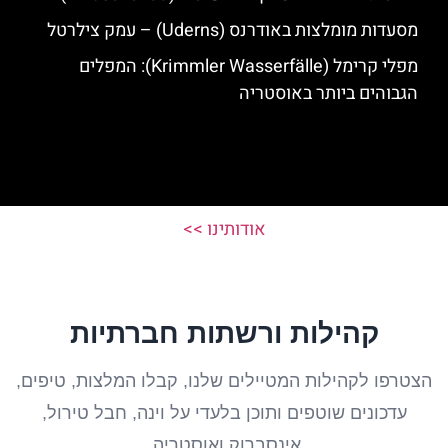
מסעדות מומלצות באודרנס (Uderns) – עמק צילרטל
מפלי קרימל (Krimmler Wasserfälle): המפלים
הגבוהים ביותר באוסטריה
אודותינו >>
קהילות ורשתות חברתיות
הצטרפו לקהילות המטיילים שלנו, קבלו המלצות, טיפים,
עדכונים שוטפים ותוכן בלעדי על וינה, חבל טירול,
אינסברוק ואוסטריה.