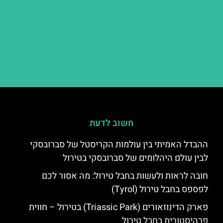
חשוב לדעת
ההבדל האמיתי בין עולמות הקריסטל של סברובסקי
לבין עולם היהלומים של סברובסקי בטירול
חובה לראות ולעשות בחבל טירול: מה אסור לכם
לפספס בחבל טירול (Tyrol)
פארק הדינוזאורים (Triassic Park) בטירול – חווית
פרהיסטורית בחבל טירול