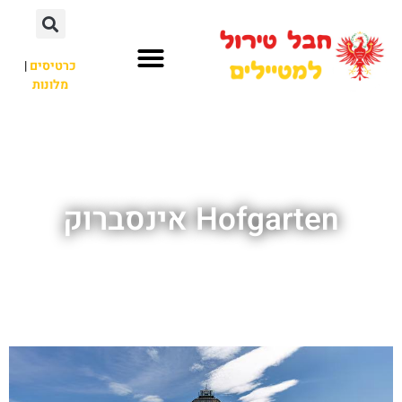
כרטיסים
|
מלונות
חבל טירול
לא רק חבל טירול
Hofgarten אינסברוק