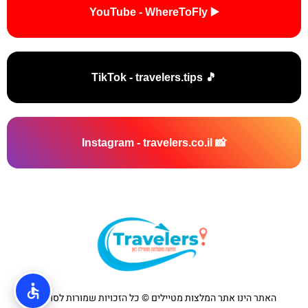
▶️ YouTube - WhereToFly
🎵 TikTok - travelers.tips
📸 Instagram - travelers.co.il
האתר הינו אתר המלצות מטיילים © כל הזכויות שמורות לסוכנות