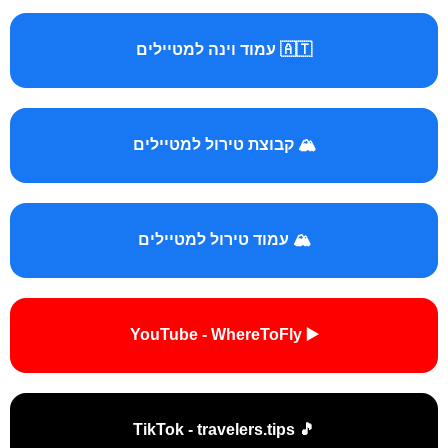
🇦🇹 עמוד וינה למטיילים
🏔️ קבוצת טירול למטיילים
🏔️ עמוד טירול למטיילים
▶️ YouTube - WhereToFly
🎵 TikTok - travelers.tips