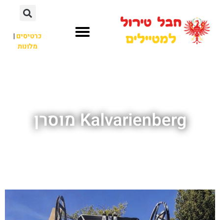
כרטיסים
|
מלונות
חבל טירול
לא רק חבל טירול
Kalvarienberg מוסרן