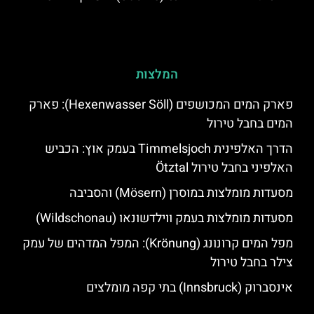
המלצות
פארק המים המכושפים (Hexenwasser Söll): פארק
המים בחבל טירול
הדרך האלפינית Timmelsjoch בעמק אוץ: הכביש
האלפיני בחבל טירול Ötztal
מסעדות מומלצות במוסרן (Mösern) והסביבה
מסעדות מומלצות בעמק ווילדשונאו (Wildschonau)
מפל המים קרונונג (Krönung): המפל המדהים של עמק
צילר בחבל טירול
אינסברוק (Innsbruck) בתי קפה מומלצים