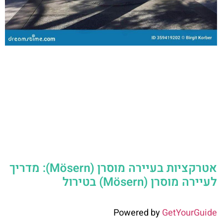
אטרקציות בעיירה מוסרן (Mösern): מדריך
לעיירה מוסרן (Mösern) בטירול
Powered by
GetYourGuide