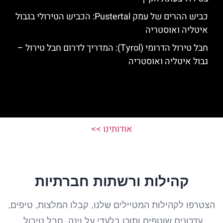
כביש ההרים של עמק Pustertal: הכביש הטירולי בגבול
איטליה ואוסטריה
חבל טירול הדרומי (Tyrol): המדריך לדרום חבל טירול –
גבול איטליה ואוסטריה
אודותינו >>
קהילות ורשתות חברתיות
הצטרפו לקהילות המטיילים שלנו, קבלו המלצות, טיפים,
עדכונים שוטפים ותוכן בלעדי על וינה, חבל טירול,