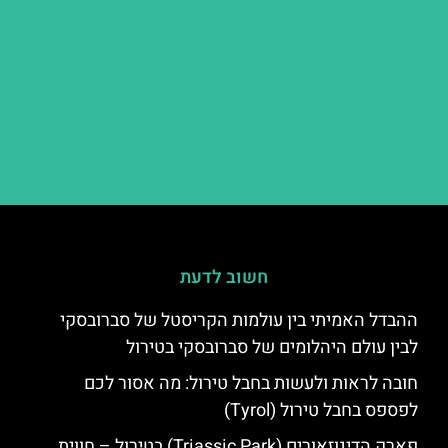
חשוב לדעת
ההבדל האמיתי בין עולמות הקריסטל של סברובסקי
לבין עולם היהלומים של סברובסקי בטירול
חובה לראות ולעשות בחבל טירול: מה אסור לכם
לפספס בחבל טירול (Tyrol)
פארק הדינוזאורים (Triassic Park) בטירול – חווית