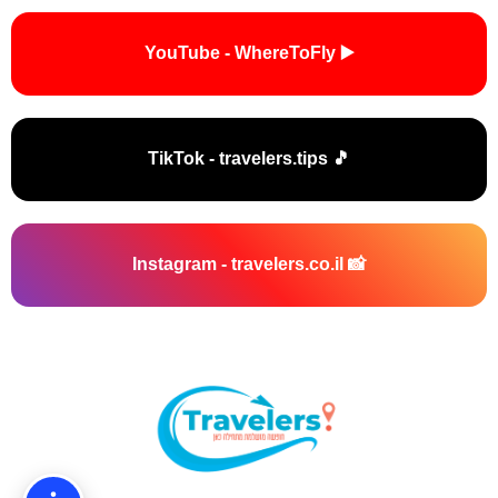
▶️ YouTube - WhereToFly
🎵 TikTok - travelers.tips
📸 Instagram - travelers.co.il