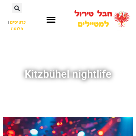
כרטיסים
|
מלונות
חבל טירול
לא רק חבל טירול
Kitzbühel nightlife