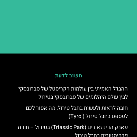
חשוב לדעת
ההבדל האמיתי בין עולמות הקריסטל של סברובסקי
לבין עולם היהלומים של סברובסקי בטירול
חובה לראות ולעשות בחבל טירול: מה אסור לכם
לפספס בחבל טירול (Tyrol)
פארק הדינוזאורים (Triassic Park) בטירול – חווית
פרהיסטורית בחבל טירול