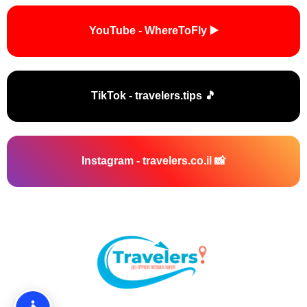
▶️ YouTube - WhereToFly
🎵 TikTok - travelers.tips
📸 Instagram - travelers.co.il