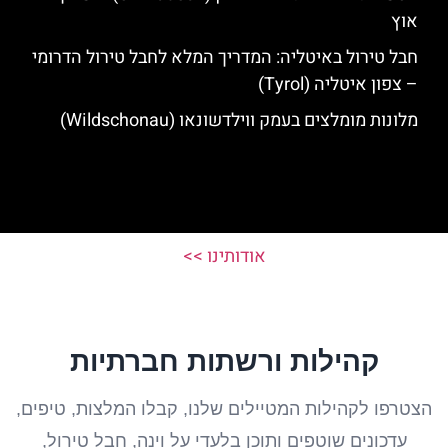
אוץ
חבל טירול באיטליה: המדריך המלא לחבל טירול הדרומי
– צפון איטליה (Tyrol)
מלונות מומלצים בעמק ווילדשונאו (Wildschonau)
אודותינו >>
קהילות ורשתות חברתיות
הצטרפו לקהילות המטיילים שלנו, קבלו המלצות, טיפים,
עדכונים שוטפים ותוכן בלעדי על וינה, חבל טירול,