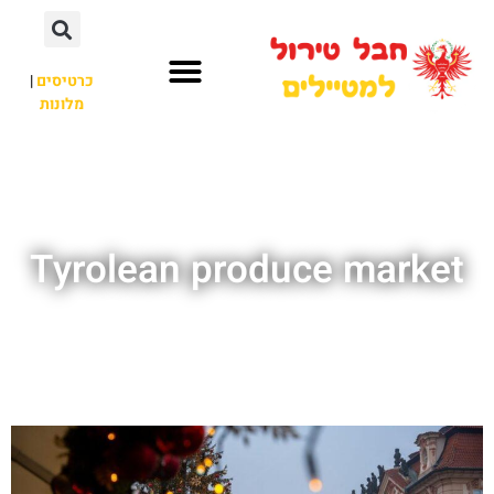
כרטיסים
|
מלונות
חבל טירול
לא רק חבל טירול
Tyrolean produce market