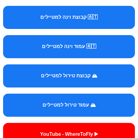
🇦🇹 קבוצת וינה למטיילים
🇦🇹 עמוד וינה למטיילים
🏔️ קבוצת טירול למטיילים
🏔️ עמוד טירול למטיילים
▶️ YouTube - WhereToFly