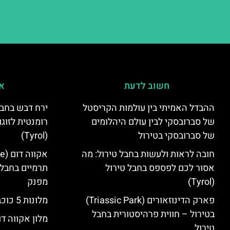
חשוב לדעת
אי
ההבדל האמיתי בין עולמות הקריסטל
ירח דבש בחבל
של סברובסקי לבין עולם היהלומים
רומנטית לזוגו
של סברובסקי בטירול
(Tyrol)
חובה לראות ולעשות בחבל טירול: מה
אסור לכם לפספס בחבל טירול
תרמיים בחבל 
(Tyrol)
מפנק
פארק הדינוזאורים (Triassic Park)
מלונות 5 כוכבים בחבל טירול
בטירול – חווית פרהיסטורית בחבל
מלון אקווה דו
טירול