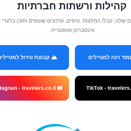
קהילות ורשתות חברתיות
טיילים שלנו, קבלו המלצות, טיפים, עדכונים שוטפים ותוכן ב
אינסברוק ואוסטריה.
️ קבוצת טירול למטיילים
📸 Instagram - travelers.co.il