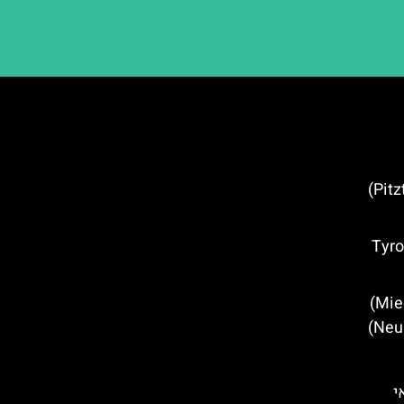
ים מרכזיים חבל טירול – (Tyrol
מלונות מומלצים במידרס (Mieders)
י