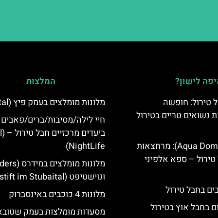
פה לישון?
המלצות
 טירול: חופשה
מלונות מומלצים בעמק פיץ (Pitztal)
ת נשואים טריים בטירול
חיי לילה/מסיבות/ברים/פאבים
ביעד
אקווה דום (Aqua Dome): מרחצאות
NightLife)
טירול – ספא אלפיני
ונוישטיפט (Neustift im Stubaital)
מלונות 4 כוכבים באינסברוק
ם בחבל אוץ בטירול
מסעדות מומלצות בעמק שטובא