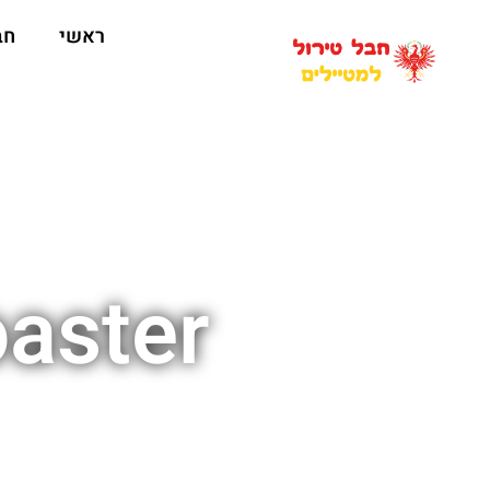
ראשי
חב
oaster