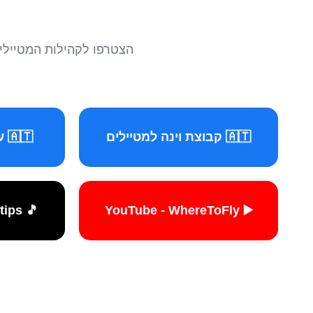
הצטרפו לקהילות המטיילים 
🇦🇹 קבוצת וינה למטיילים
🇦🇹 עמוד וינה למטיילים
🎵 TikTok - travelers.tips
▶️ YouTube - WhereToFly