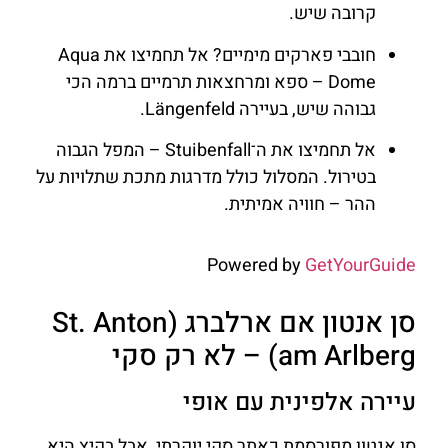
קרובה שיש.
חובבי פארקים מימיים? אל תחמיצו את Aqua
Dome – ספא ומרחצאות תרמיים ברמה הכי
גבוהה שיש, בעיירה Längenfeld.
אל תחמיצו את ה־Stuibenfall – המפל הגבוה
בטירול. המסלול כולל מדרגות מתכת שתלויות על
ההר – חוויה אמיתית.
Powered by
GetYourGuide
סן אנטון אם ארלברג (St. Anton
am Arlberg) – לא רק סקי
עיירה אלפינית עם אופי
סן אנטון מפורסמת כאתר סקי יוקרתי, אבל בקיץ היא