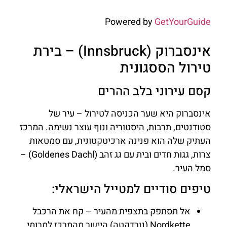
Powered by
GetYourGuide
אינסברוק (Innsbruck) – בירת
טירול הססגונית
קסם עירוני בלב ההרים
אינסברוק היא שער הכניסה לטירול – עיר של
סטודנטים, תרבות, היסטוריה ונוף עוצר נשימה. המרכז
העתיק שלה הוא פנינה ארכיטקטונית, עם סמטאות
צרות, גגות חדים ובית עם גג זהב (Goldenes Dachl) –
סמל העיר.
טיפים סודיים למטייל הישראלי:
אל תסתפק בתצפית מהעיר – קח את הרכבל
Nordkette (נורדקטה) היישר מהמרכז למרומי