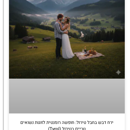
ירח דבש בחבל טירול: חופשה רומנטית לזוגות נשואים
טריים בטירול (Tyrol)