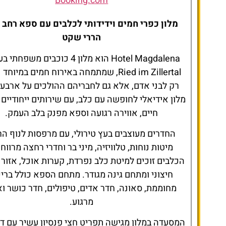
Booking.com
מלון כפרי חמים וידידותי לכלבים עם ספא רחב ו
הררי שקט
Hotel Magdalena הוא מלון 4 כוכבים משפח
Ried im Zillertal, שמתמחה באירוח חמים במיוח
רק לבני אדם, אלא גם לחבריהם ההולכים על ארבע. 
מלון אידיאלי לחופשה עם כלב, עם שירותים ייחודיים 
חיים, אווירה רגועה וספא מפנק בלב העמק.
החדרים מעוצבים בעץ טירולי, עם מרפסות לנוף הר
מיטות נוחות, טלוויזיה, מיני בר וחדרי רחצה מרווחי
הכלבים זוכים למיטת כלב נפרדת, קערות אוכל, אזור
חיצוני ומתחם גינה מגודר. מתחם הספא כולל ברי
מחוממת, סאונה, חדר אדים, טיפולים, חדר כושר וא
מרגוע.
המסעדה במלון מגישה תפריט חצי פנסיון עשיר עם ד