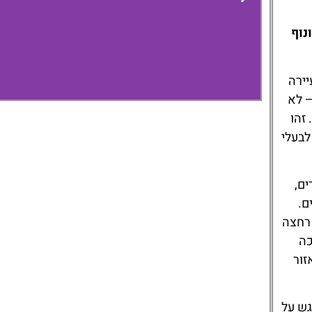
נוף
תי בעיירה
ד – לא
זהו
לבעלי
Hotel Magdalena
im Zillertal
ים,
ם.
 רחצה
כה
זור
גש על