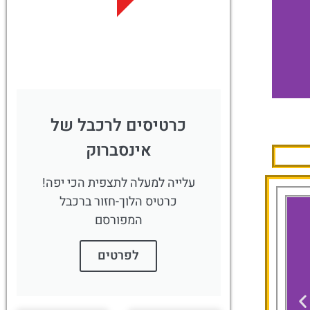
לחצו
פה!
כרטיסים לרכבל של
im Zillertal –
אינסברוק
t Hund
עלייה למעלה לתצפית הכי יפה!
כרטיס הלוך-חזור ברכבל
להזמנת חד
המפורסם
לפרטים