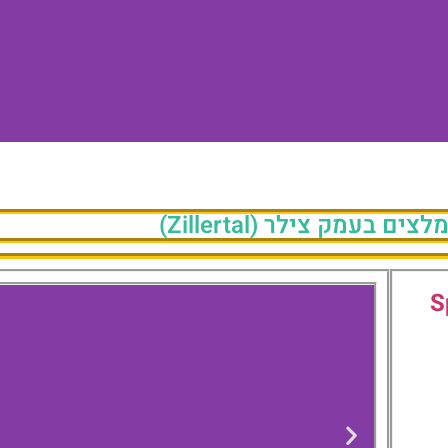
Sportresidenz
 בעמק צילר (Zillertal)
Sterne 
S
לון לחצו כאן