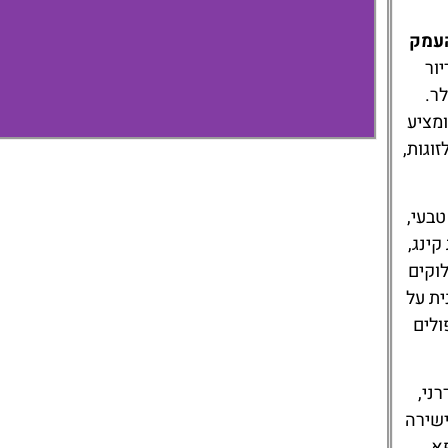
העמק
ם סופריור
U בעמק צילר.
 שוכן ממש על מגרש הגולף Zillertal-Uderns ומציע
זוגות,
Sportresidenz Zillertal – 4
טבעי,
Sterne Superior
קינג,
וקים
ית על
ולים
ני,
ישירה
א.