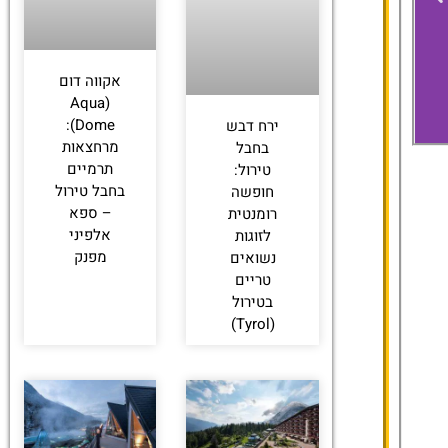
אקווה דום
(Aqua
Dome):
ירח דבש
מרחצאות
בחבל
תרמיים
טירול:
בחבל טירול
חופשה
Hotel Magdalena
– ספא
רומנטית
im Zillertal
אלפיני
לזוגות
מפנק
נשואים
טריים
בטירול
(Tyrol)