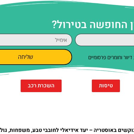
ן החופשה בטירול?
שליחה
וור וחומרים פרסומיים
טיסות
השכרת רכב
קשים באוסטריה – יעד אידיאלי לחובבי טבע, משפחות, גול