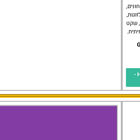
חומרי
ואופצ
משפח
ומותא

להזמנת המלון - Hotel Magdalena im Zillertal -