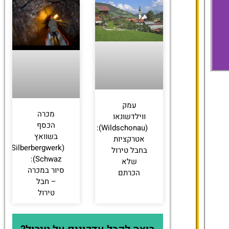
Sportresidenz Zillertal – 4
עמק
Sterne Superior
מכרה
ווילדשונאו
הכסף
(Wildschonau):
בשוואץ
אטרקציות
(Silberbergwerk
בחבל טירול
Schwaz):
שלא
סיור במכרה
הכרתם
– חבל
טירול