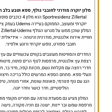
מלון יוקרה מודרני לחובבי גולף, ספא וטבע בלב 
Sportresidenz Zillertal הוא מלון 4 כוכבי
יוקרתי ומעוצב, הממוקם בעיירה derns
המלון
חוויית אירוח אלגנטית, מודרנית ונינוחה – אידיאלית ל
חובבי ספורט, נופש יוקרתי ורוגע אלפיני.
החדרים והסוויטות מעוצבים בקווים עכשוויים עם עץ 
רצפת עץ אלגנטית, מרפסות לנוף הרים פתוח, מיטות 
חדרי רחצה עם מקלחת גשם, מכונת קפה, מיני בר, חל
ונעלי ספא. מתחם הספא המרשים כולל בריכה חיצונ
הגג עם נוף פנורמי, סאונות שונות, אזורי מנוחה, טיפ
הוליסטיים, חדר כושר וחדר יוגה.
המלון מציע גם מסעדת גורמה עם תפריט מקומי מודר
מרפסת שמש ובר יינות. ישנה גם חניה מקורה, גישה 
למגרש הגולף, ואופציה להזמין חבילות ספורט וספ