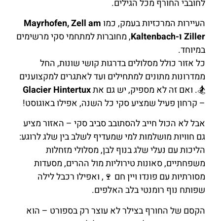
לחובבי החורף מכל הגילים.
העיירות המרכזיות בעמק, כמו
Mayrhofen, Zell am
Ziller ו-Kaltenbach
, מחוברות למתחמי סקי מרשימים
במיוחד.
כל אזור כולל מסלולים בדרגות קושי שונות, החל
ממדרונות מתונים למתחילים ועד לאתגרים למקצוענים
🏂. ואם זה לא מספיק, יש גם את
Glacier Hintertux
– קרחון פעיל שמציע סקי כל השנה, אפילו באוגוסט!
אבל לא הכול חייב להסתובב סביב סקי – האזור מציע
גם חוויות מושלמות למי שמעדיף לשלב בין שלג לרוגע:
הליכות עם נעלי שלג בנוף לבן, מסלולי מזחלות
משפחתיים, סאונות טירוליות מול ההרים, מסעדות
מסורתיות עם פונדו ויין חם 🍷, ואפילו רכבל לילה
שפותח נוף רומנטי בלב האלפים.
הקסם של החורף בצילר לא עוצר רק בספורט – הוא