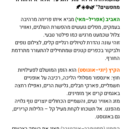
מחפשים?" 🌿❄️☀️🍂
האביב (אפריל–מאי)
מביא איתו פריחה מרהיבה
בעמקים, מפלים גועשים מהפשרת השלגים, ואוויר
צלול שכמעט מרגיש כמו פילטר טבעי.
זוהי עונה נהדרת לטיולים רגליים קלים, לצילום נופים
ולביקור בכפרים קטנים שמתחילים להתעורר מתרדמת
החורף.
הקיץ (יוני–אוגוסט)
הוא הזמן המושלם לפעילויות
חוץ: אינספור מסלולי הליכה, רכיבה על אופניים
חשמליים, פארקי חבלים, גלישת הרים, ואפילו רחצה
באגמים קרים אך מזמינים.
מזג האוויר נעים, והשמיים הכחולים יוצרים נוף גלויה
מהפנט. אל תשכחו לקחת מעיל קל – הלילות קרירים,
גם באוגוסט.
הסתיו (ספטמבר–אוקטובר)
מציג את העמק בצבעים