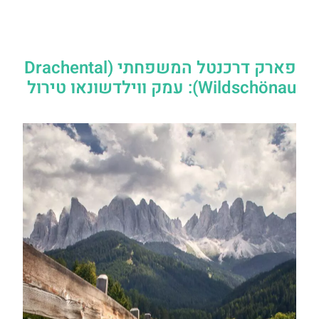
פארק דרכנטל המשפחתי (Drachental
Wildschönau): עמק ווילדשונאו טירול