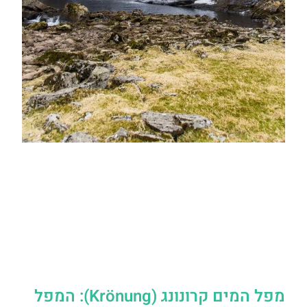
מפל המים קרונונג (Krönung): המפל