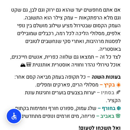
אם אתם מחפשים יעד שהוא גם ירוק וגם לבן, גם שקט
וגם מלא הרפתקאות – עמק צילר הוא התשובה.
העמק הקסום שבטירול מציע שילוב מושלם בין נופי
אלפים, מסלולי הליכה לכל רמה, רכבלים שמובילים
לפסגות מרהיבות, ואתרי סקי שנחשבים לטובים
באוסטריה.
לצד כל זה – תמצאו גם שלווה כפרית, אנשים חייכנים,
אוכל טירולי נהדר וחוויה אוסטרית אותנטית 🎒🏔️
בעונות השנה
– כל תקופה בעמק מביאה קסם אחר:
☀️ בקיץ –
מסלולי הרים, פארקים ומפלים.
🍂 בסתיו –
יערות בצבעים בוערים וחגיגות עונת
הקציר.
❄️ בחורף –
שלג עמוק, ספורט חורף וחמימות בקתות.
🌸 באביב –
פריחה, מים זורמים ונופים מתחדשים.
ואל תשכחו לטעום!