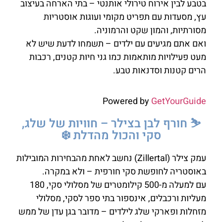
בטבע לבין אירוח טירולי אותנטי – בתי הארחה בעיצוב
עץ, מסעדות עם תפריט מקומי ועוגות אוסטריות
מסורתיות, והמון שקט והרמוניה.
ואם אתם מגיעים עם ילדים – תשמחו לדעת שיש לא
מעט פעילויות מותאמות כמו גני חיות קטנים, רכבות
הרים קטנות וסדנאות טבע.
Powered by
GetYourGuide
⛷️ חורף לבן בצילר – חוויות של שלג,
סקי והכול מהדלת ❄️
עמק צילר (Zillertal) נחשב לאחת מהבחירות המובילות
באוסטריה לחופשת סקי חורפית – ולא במקרה.
עם למעלה מ-500 קילומטרים של מסלולי סקי, 180
מעליות ורכבלים, אינספור בתי ספר לסקי, מסלולי
מזחלות ופארקי שלג לילדים – מדובר בגן עדן של ממש