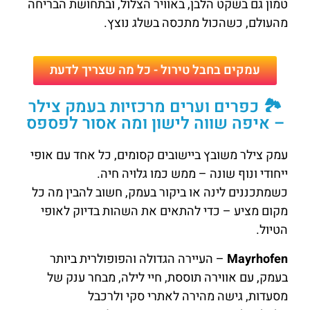
טמון גם בשקט הלבן, באוויר הצלול, ובתחושת הבריחה
מהעולם, כשהכול מתכסה בשלג נוצץ.
עמקים בחבל טירול - כל מה שצריך לדעת
🏞️ כפרים וערים מרכזיות בעמק צילר
– איפה שווה לישון ומה אסור לפספס
עמק צילר משובץ ביישובים קסומים, כל אחד עם אופי
ייחודי ונוף שונה – ממש כמו גלויה חיה.
כשמתכננים לינה או ביקור בעמק, חשוב להבין מה כל
מקום מציע – כדי להתאים את השהות בדיוק לאופי
הטיול.
Mayrhofen
– העיירה הגדולה והפופולרית ביותר
בעמק, עם אווירה תוססת, חיי לילה, מבחר ענק של
מסעדות, גישה מהירה לאתרי סקי ולרכבל