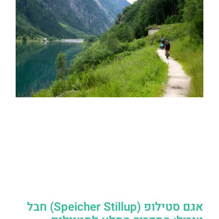
אגם סטילופ (Speicher Stillup) חבל