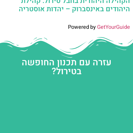
הקהילה היהודית בחבל טירול: קהילת
היהודים באינסברוק – יהדות אוסטריה
Powered by
GetYourGuide
עזרה עם תכנון החופשה
בטירול?