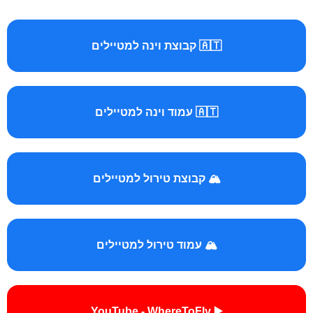
🇦🇹 קבוצת וינה למטיילים
🇦🇹 עמוד וינה למטיילים
🏔️ קבוצת טירול למטיילים
🏔️ עמוד טירול למטיילים
▶️ YouTube - WhereToFly