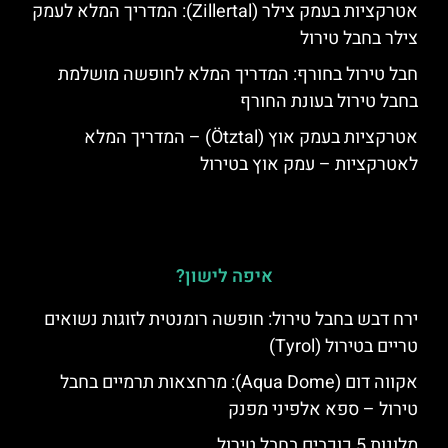
אטרקציות בעמק צילר (Zillertal): המדריך המלא לעמק
צילר בחבל טירול
חבל טירול בחורף: המדריך המלא לחופשה מושלמת
בחבל טירול בעונת החורף
אטרקציות בעמק אוץ (Ötztal) – המדריך המלא
לאטרקציות – עמק אוץ בטירול
איפה לישון?
ירח דבש בחבל טירול: חופשה רומנטית לזוגות נשואים
טריים בטירול (Tyrol)
אקווה דום (Aqua Dome): מרחצאות תרמיים בחבל
טירול – ספא אלפיני מפנק
מלונות 5 כוכבים בחבל טירול