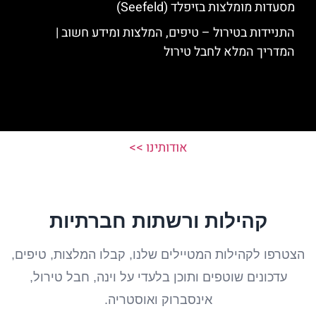
מסעדות מומלצות בזיפלד (Seefeld)
התניידות בטירול – טיפים, המלצות ומידע חשוב |
המדריך המלא לחבל טירול
אודותינו >>
קהילות ורשתות חברתיות
הצטרפו לקהילות המטיילים שלנו, קבלו המלצות, טיפים,
עדכונים שוטפים ותוכן בלעדי על וינה, חבל טירול,
אינסברוק ואוסטריה.