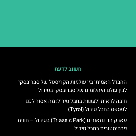
חשוב לדעת
ההבדל האמיתי בין עולמות הקריסטל של סברובסקי
לבין עולם היהלומים של סברובסקי בטירול
חובה לראות ולעשות בחבל טירול: מה אסור לכם
לפספס בחבל טירול (Tyrol)
פארק הדינוזאורים (Triassic Park) בטירול – חווית
פרהיסטורית בחבל טירול